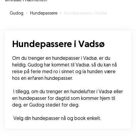
Gudog
»
Hundepassere
»
Hundepassere i Vadsø
Hundepassere i Vadsø
Om du trenger en hundepasser i Vadsø, er du 
heldig. Gudog har kommet til Vadsø, så du kan nå 
reise på ferie med ro i sinnet og la hunden være 
hos en erfaren hundepasser.
 I tillegg, om du trenger en hundelufter i Vadsø eller 
en hundepasser for dagtid som kommer hjem til 
deg, er Gudog stedet for deg.
 Velg din hundepasser nå og book enkelt.