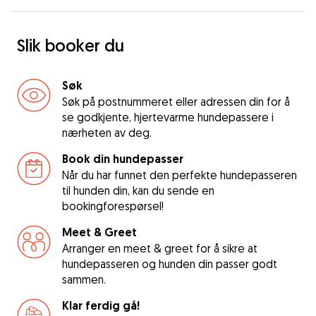
Slik booker du
Søk
Søk på postnummeret eller adressen din for å
se godkjente, hjertevarme hundepassere i
nærheten av deg.
Book din hundepasser
Når du har funnet den perfekte hundepasseren
til hunden din, kan du sende en
bookingforespørsel!
Meet & Greet
Arranger en meet & greet for å sikre at
hundepasseren og hunden din passer godt
sammen.
Klar ferdig gå!