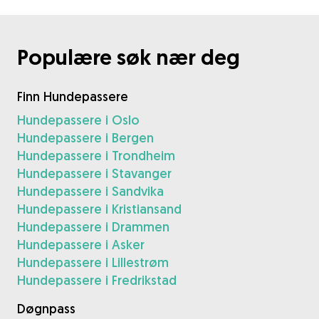
Populære søk nær deg
Finn Hundepassere
Hundepassere i Oslo
Hundepassere i Bergen
Hundepassere i Trondheim
Hundepassere i Stavanger
Hundepassere i Sandvika
Hundepassere i Kristiansand
Hundepassere i Drammen
Hundepassere i Asker
Hundepassere i Lillestrøm
Hundepassere i Fredrikstad
Døgnpass