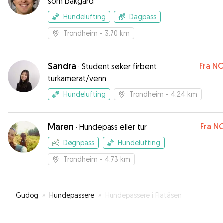
som bakgård
Hundelufting
Dagpass
Trondheim
- 3.70 km
Sandra
Fra
NO
·
Student søker firbent
turkamerat/venn
Hundelufting
Trondheim
- 4.24 km
Maren
Fra
NO
·
Hundepass eller tur
Døgnpass
Hundelufting
Trondheim
- 4.73 km
Gudog
»
Hundepassere
»
Hundepassere i Flatåsen