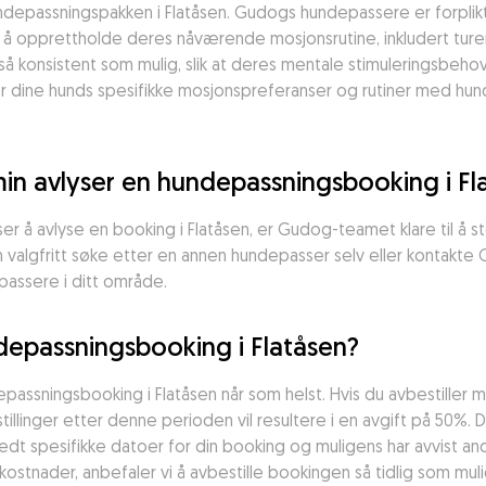
hundepassningspakken i Flatåsen. Gudogs hundepassere er forplik
å opprettholde deres nåværende mosjonsrutine, inkludert turer
 så konsistent som mulig, slik at deres mentale stimuleringsbeho
r dine hunds spesifikke mosjonspreferanser og rutiner med hundep
n avlyser en hundepassningsbooking i Fl
r å avlyse en booking i Flatåsen, er Gudog-teamet klare til å 
kan valgfritt søke etter en annen hundepasser selv eller kontakte
passere i ditt område.
ndepassningsbooking i Flatåsen?
depassningsbooking i Flatåsen når som helst. Hvis du avbestiller 
tillinger etter denne perioden vil resultere i en avgift på 50%. 
t spesifikke datoer for din booking og muligens har avvist and
kostnader, anbefaler vi å avbestille bookingen så tidlig som mul