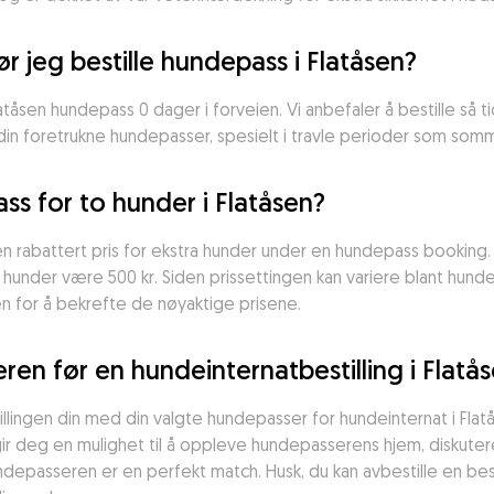
ør jeg bestille hundepass i Flatåsen?
atåsen hundepass 0 dager i forveien. Vi anbefaler å bestille så ti
l din foretrukne hundepasser, spesielt i travle perioder som som
s for to hunder i Flatåsen?
n rabattert pris for ekstra hunder under en hundepass booking.
o hunder være 500 kr. Siden prissettingen kan variere blant hund
 for å bekrefte de nøyaktige prisene.
en før en hundeinternatbestilling i Flatå
illingen din med din valgte hundepasser for hundeinternat i Flatå
ir deg en mulighet til å oppleve hundepasserens hjem, diskutere
depasseren er en perfekt match. Husk, du kan avbestille en best