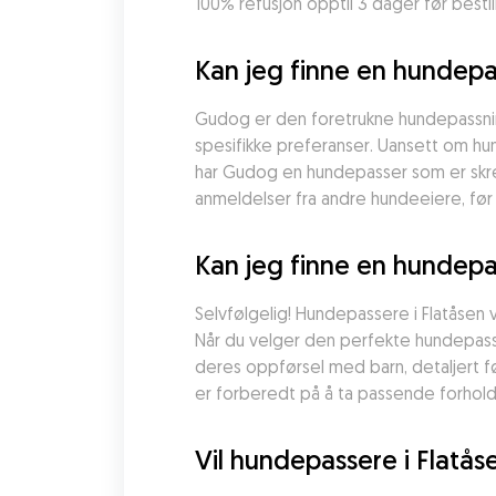
100% refusjon opptil 3 dager før besti
Kan jeg finne en hundepas
Gudog er den foretrukne hundepassning
spesifikke preferanser. Uansett om hun
har Gudog en hundepasser som er skred
anmeldelser fra andre hundeeiere, fø
Kan jeg finne en hundepas
Selvfølgelig! Hundepassere i Flatåsen 
Når du velger den perfekte hundepasse
deres oppførsel med barn, detaljert fø
er forberedt på å ta passende forhold
Vil hundepassere i Flatå