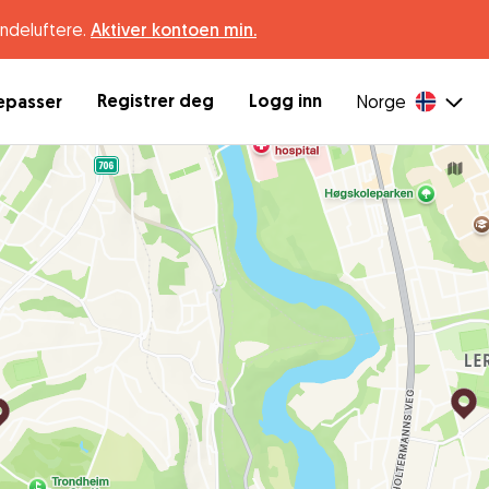
undeluftere.
Aktiver kontoen min.
Registrer deg
Logg inn
depasser
Norge