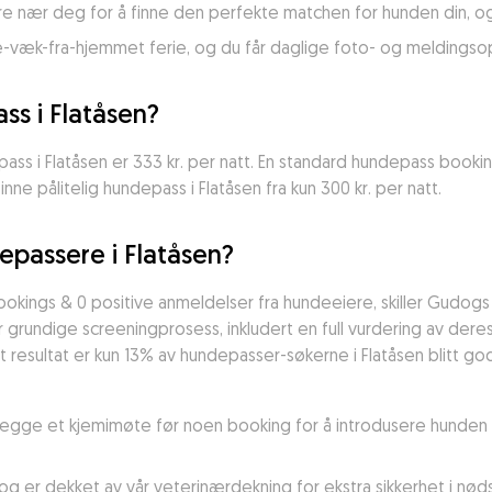
e nær deg for å finne den perfekte matchen for hunden din, og
e-væk-fra-hjemmet ferie, og du får daglige foto- og meldingso
s i Flatåsen?
ss i Flatåsen er 333 kr. per natt. En standard hundepass booking
nne pålitelig hundepass i Flatåsen fra kun 300 kr. per natt.
epassere i Flatåsen?
ookings & 0 positive anmeldelser fra hundeeiere, skiller Gudog
undige screeningprosess, inkludert en full vurdering av deres er
resultat er kun 13% av hundepasser-søkerne i Flatåsen blitt godk
nlegge et kjemimøte før noen booking for å introdusere hunden s
er dekket av vår veterinærdekning for ekstra sikkerhet i nødsti