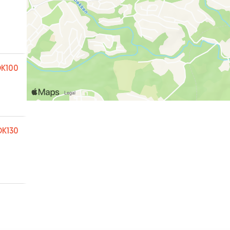
K100
K130