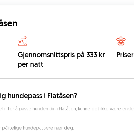
tåsen
i
Gjennomsnittspris på 333 kr
Prise
per natt
lig hundepass i Flatåsen?
ig for å passe hunden din i Flatåsen, kunne det ikke være enkle
er pålitelige hundepassere nær deg.