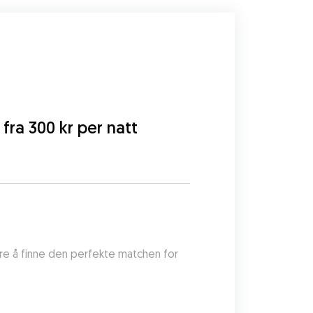
r fra 300 kr per natt
re å finne den perfekte matchen for 