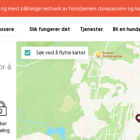
og mest pålitelige nettverk av femstjerners dyrepassere og h
assere
Slik fungerer det
Tjenester
Bli en hun
Søk ved å flytte kartet
or å
kker
aling