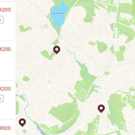
K200
s
K250
K200
s
K100