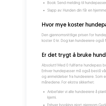
Book: Send melding til hundepasser
Slapp av: Hunden din får en hjemm
Hvor mye koster hundepas
Den gjennomsnittlige prisen for hundepa
koster 0 kr. Dog kan hundeeiere også fi
Er det trygt å bruke hund
Absolutt! Med 0 fullførte hundepass b
Enhver hundepasser må også bestå vår gr
og anmeldelser fra hundeeiere. Som et 
månedene. For ekstra sikkerhet:
Anbefaler vi alle hundeeiere å pla
kjemi.
Enhver booking gjort gjennom Gudog 