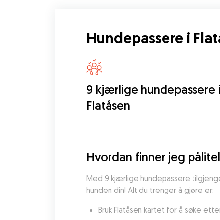
Hundepassere i Fla
9 kjærlige hundepassere 
Flatåsen
Hvordan finner jeg pålite
Med 9 kjærlige hundepassere tilgjengel
hunden din! Alt du trenger å gjøre er:
Bruk Flatåsen kartet for å søke ett