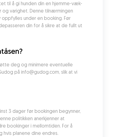
tet til å gi hunden din en hjemme-væk-
 og varighet. Denne tilnærmingen 
v oppfylles under en booking. Før 
asseren din for å sikre at de fullt ut 
atåsen?
støtte deg og minimere eventuelle 
 Gudog på info@gudog.com, slik at vi 
minst 3 dager før bookingen begynner, 
Denne politikken anerkjenner at 
re bookinger i mellomtiden. For å 
ig hvis planene dine endres.