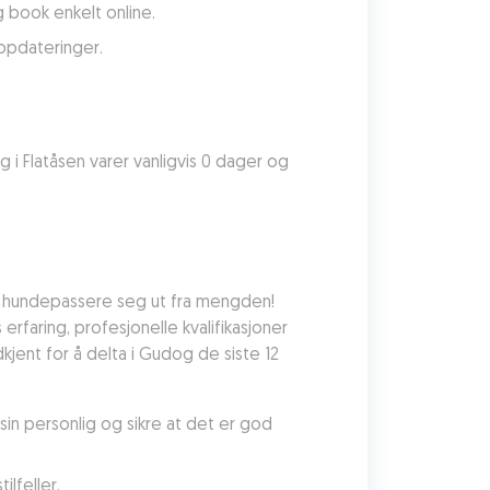
 book enkelt online.
ppdateringer.
 i Flatåsen varer vanligvis 0 dager og 
s hundepassere seg ut fra mengden! 
faring, profesjonelle kvalifikasjoner 
jent for å delta i Gudog de siste 12 
in personlig og sikre at det er god 
lfeller.