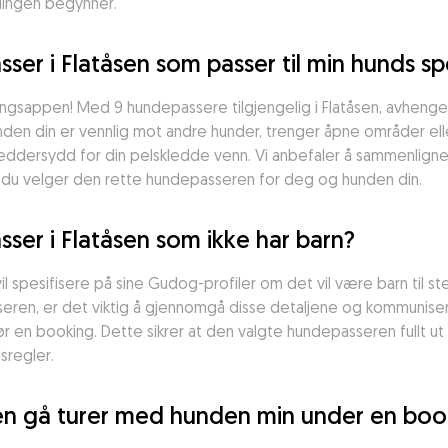
llingen begynner.
ser i Flatåsen som passer til min hunds s
sappen! Med 9 hundepassere tilgjengelig i Flatåsen, avhenger 
den din er vennlig mot andre hunder, trenger åpne områder eller 
dersydd for din pelskledde venn. Vi anbefaler å sammenligne fl
r du velger den rette hundepasseren for deg og hunden din.
ser i Flatåsen som ikke har barn?
vil spesifisere på sine Gudog-profiler om det vil være barn til 
ren, er det viktig å gjennomgå disse detaljene og kommunisere
r en booking. Dette sikrer at den valgte hundepasseren fullt ut 
sregler.
sen gå turer med hunden min under en boo