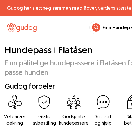
Gudog har slått seg sammen med Rover,
verdens største 
Finn Hundep
Hundepass i Flatåsen
Finn pålitelige hundepassere i Flatåsen f
passe hunden.
Gudog fordeler
Veterinær
Gratis
Godkjente
Support
Si
dekning
avbestilling
hundepassere
og hjelp
bet