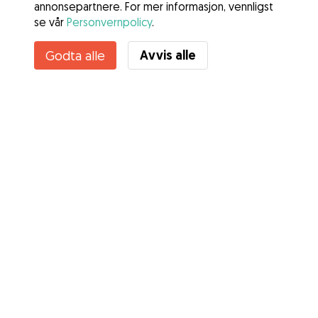
annonsepartnere. For mer informasjon, vennligst
se vår
Personvernpolicy
.
Avvis alle
Godta alle
Tjenester
Slik fungerer det
Om Gudog
Anmeldelser
Veterinærdekning
Gode råd Eiere
Tips til hundepassere
Bli hundepasser