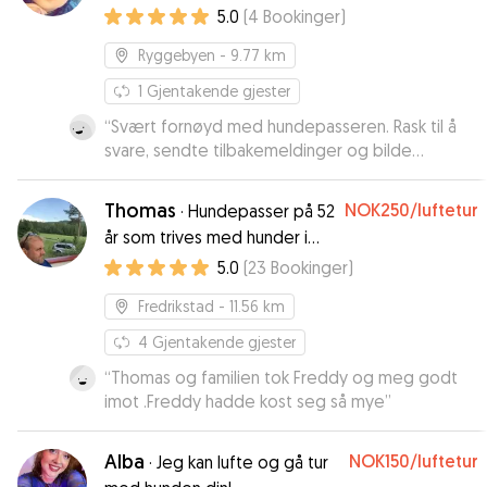
5.0
(
4
Bookinger
)
Ryggebyen
- 9.77 km
1
Gjentakende gjester
“
Svært fornøyd med hundepasseren. Rask til å
svare, sendte tilbakemeldinger og bilde
underveis i perioden. Anbefales!
”
Thomas
NOK250
/luftetur
·
Hundepasser på 52
år som trives med hunder i
alle størrelser.
5.0
(
23
Bookinger
)
Fredrikstad
- 11.56 km
4
Gjentakende gjester
“
Thomas og familien tok Freddy og meg godt
imot .Freddy hadde kost seg så mye
”
Alba
NOK150
/luftetur
·
Jeg kan lufte og gå tur