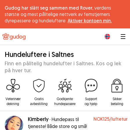
Gudog har slått seg sammen med Rover,
verdens
største og mest pålitelige nettverk av femstjerners
dyrepassere og hundeluftere.
Aktiver kontoen min.
|
Hundeluftere i Saltnes
Finn en pålitelig hundelufter i Saltnes. Kos og lek
på hver tur.
Veterinær
Gratis
Godkjente
Support
Sikker
dekning
avbestilling
hundepassere
og hjelp
betaling
Kimberly
NOK125
/luftetur
·
Hundepass til
tjeneste! Både store og små!