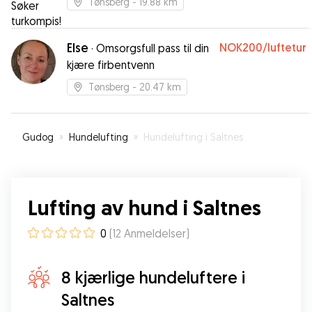
Tønsberg
- 19.88 km
Else
NOK200
/luftetur
·
Omsorgsfull pass til din
kjære firbentvenn
Tønsberg
- 20.47 km
Gudog
»
Hundelufting
»
Hundelufting i Saltnes
Lufting av hund i Saltnes
0
(
12
Anmeldelser
)
8 kjærlige hundeluftere i
Saltnes