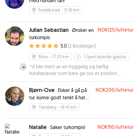
med hunden din!
Fredrikstad
- 13.16 km
Julian Sebastian
NOK125
/luftetur
·
Ønsker en
turkompis
5.0
(
2
Bookinger
)
Moss
- 17.20 km
1
Gjentakende gjester
“
Vi ble møtt av en hyggelig og høflig
hundepasser som bare ga oss et positivt
inntrykk. Vi sendte han to meldinger mens han
passet vår hund, og fikk greie og informative
Bjørn-Ove
NOK200
/luftetur
·
Elsker å gå på
svar. Vi kommer helt sikkert til å benytte oss av
tur, kunne godt tenkt å hat
denne hundepasseren ved en senere anledning.
med en tur kompis.
Og vil klart anbefale han til andre.
”
Tønsberg
- 19.14 km
Natalie
NOK150
/luftetur
·
Søker turkompis!