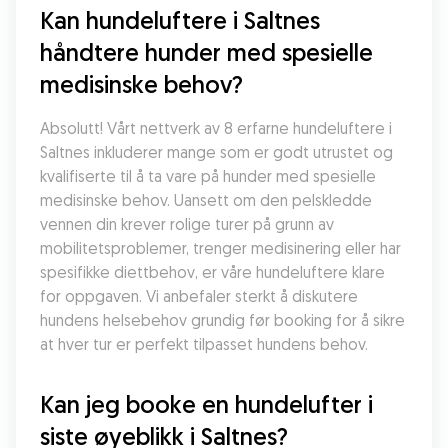
Kan hundeluftere i Saltnes 
håndtere hunder med spesielle 
medisinske behov?
Absolutt! Vårt nettverk av 8 erfarne hundeluftere i 
Saltnes inkluderer mange som er godt utrustet og 
kvalifiserte til å ta vare på hunder med spesielle 
medisinske behov. Uansett om den pelskledde 
vennen din krever rolige turer på grunn av 
mobilitetsproblemer, trenger medisinering eller har 
spesifikke diettbehov, er våre hundeluftere klare 
for oppgaven. Vi anbefaler sterkt å diskutere 
hundens helsebehov grundig før booking for å sikre 
at hver tur er perfekt tilpasset hundens behov.
Kan jeg booke en hundelufter i 
siste øyeblikk i Saltnes?