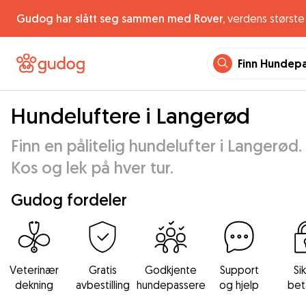
Gudog har slått seg sammen med Rover,
verdens største 
Finn Hundep
Hundeluftere i Langerød
Finn en pålitelig hundelufter i Langerød.
Kos og lek på hver tur.
Gudog fordeler
Veterinær
Gratis
Godkjente
Support
Si
dekning
avbestilling
hundepassere
og hjelp
bet