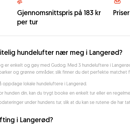
Gjennomsnittspris på 183 kr
Priser
per tur
litelig hundelufter nær meg i Langerød?
eg er enkelt og gøy med Gudog. Med 3 hundeluftere i Langerød, s
e parker og grønne områder, slik finner du det perfekte matchet 
or å oppdage lokale hundeluftere i Langerød.
for hunden din, kan du trygt booke en enkelt tur eller en regelme
teringer under hundens tur, slik at du kan se rutene de har ta
fting i Langerød?