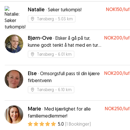
Natalie
NOK150
/lu
·
Søker turkompis!
Tønsberg
- 5.03 km
Bjørn-Ove
NOK200
/lu
·
Elsker å gå på tur,
kunne godt tenkt å hat med en tur
kompis.
Tønsberg
- 6.01 km
Else
NOK200
/lu
·
Omsorgsfull pass til din kjære
firbentvenn
Tønsberg
- 6.10 km
Marie
NOK250
/lu
·
Med kjærlighet for alle
familiemedlemmer!
5.0
(
1
Bookinger
)