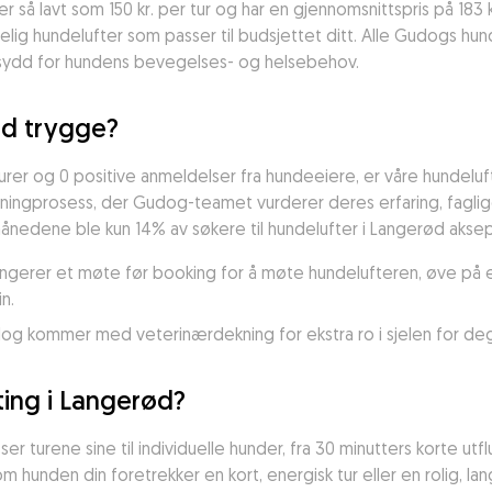
r så lavt som 150 kr. per tur og har en gjennomsnittspris på 183 k
elig hundelufter som passer til budsjettet ditt. Alle Gudogs hund
ydd for hundens bevegelses- og helsebehov.
ød trygge?
er og 0 positive anmeldelser fra hundeeiere, er våre hundeluf
ingprosess, der Gudog-teamet vurderer deres erfaring, faglige k
 månedene ble kun 14% av søkere til hundelufter i Langerød akse
rangerer et møte før booking for å møte hundelufteren, øve på 
n.
g kommer med veterinærdekning for ekstra ro i sjelen for deg
ting i Langerød?
 turene sine til individuelle hunder, fra 30 minutters korte utflu
om hunden din foretrekker en kort, energisk tur eller en rolig, lang