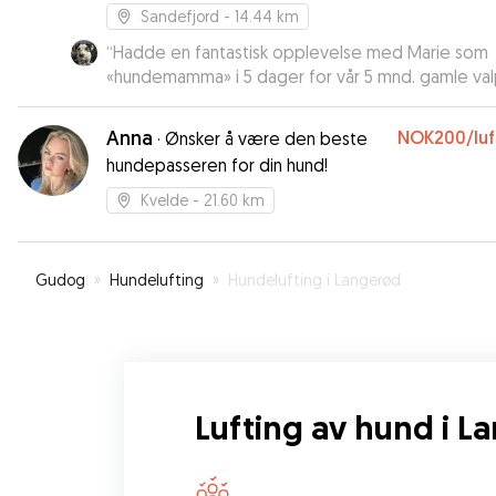
Sandefjord
- 14.44 km
“
Hadde en fantastisk opplevelse med Marie som
«hundemamma» i 5 dager for vår 5 mnd. gamle val
Fiona kunne ikke hatt det bedre! Vi er ekstremt
fornøyd og fikk hele tiden oppdateringer i form a
Anna
NOK200
/lu
·
Ønsker å være den beste
meldinger og bilder! Det gjorde meg veldig tryg
hundepasseren for din hund!
at valpen min hadde det bra mens vi var nødt til å
være borte litt! Fiona var med på tur, lek og badin
Kvelde
- 21.60 km
Kan anbefale Marie på det sterkeste!
”
Gudog
»
Hundelufting
»
Hundelufting i Langerød
Lufting av hund i L