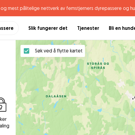
og mest pålitelige nettverk av femstjerners dyrepassere og h
assere
Slik fungerer det
Tjenester
Bli en hun
Søk ved å flytte kartet
kker
aling