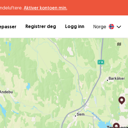
undeluftere.
Aktiver kontoen min.
Registrer deg
Logg inn
depasser
Norge