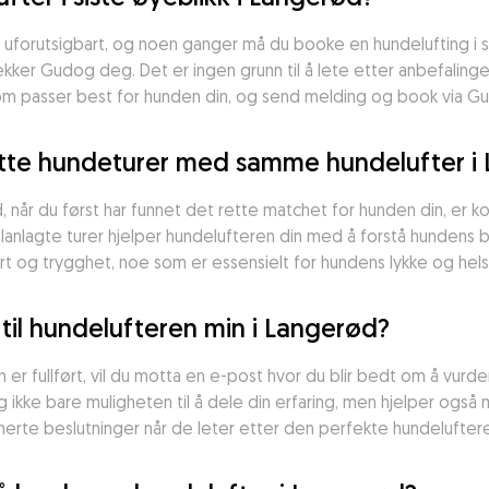
ære uforutsigbart, og noen ganger må du booke en hundelufting i s
ker Gudog deg. Det er ingen grunn til å lete etter anbefalinger
som passer best for hunden din, og send melding og book via G
atte hundeturer med samme hundelufter i
 når du først har funnet det rette matchet for hunden din, er k
ig planlagte turer hjelper hundelufteren din med å forstå hunden
rt og trygghet, noe som er essensielt for hundens lykke og hels
til hundelufteren min i Langerød?
in er fullført, vil du motta en e-post hvor du blir bedt om å vur
ikke bare muligheten til å dele din erfaring, men hjelper også m
erte beslutninger når de leter etter den perfekte hundelufter