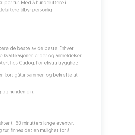
r. per tur. Med 3 hundeluftere i 
eluftere tilbyr personlig 
tere de beste av de beste. Enhver 
valifikasjoner, bilder og anmeldelser 
ptert hos Gudog. For ekstra trygghet:
en kort gåtur sammen og bekrefte at 
 og hunden din.
kter til 60 minutters lange eventyr. 
 tur, finnes det en mulighet for å 