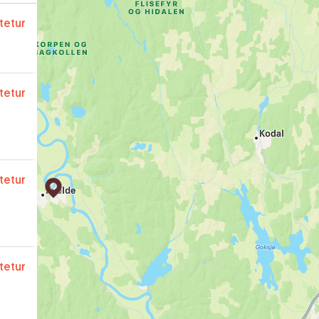
ftetur
ftetur
ftetur
ftetur