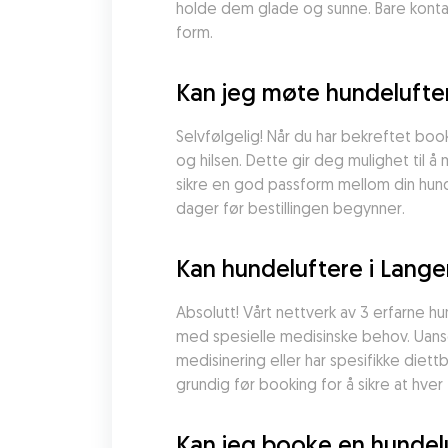
holde dem glade og sunne. Bare kontak
form.
Kan jeg møte hundelufte
Selvfølgelig! Når du har bekreftet boo
og hilsen. Dette gir deg mulighet til å
sikre en god passform mellom din hund 
dager før bestillingen begynner.
Kan hundeluftere i Lang
Absolutt! Vårt nettverk av 3 erfarne hu
med spesielle medisinske behov. Uanse
medisinering eller har spesifikke diet
grundig før booking for å sikre at hver
Kan jeg booke en hundeluf