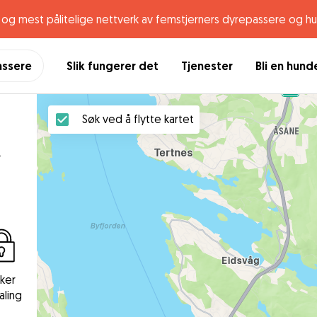
og mest pålitelige nettverk av femstjerners dyrepassere og h
assere
Slik fungerer det
Tjenester
Bli en hun
Søk ved å flytte kartet
.
kker
aling