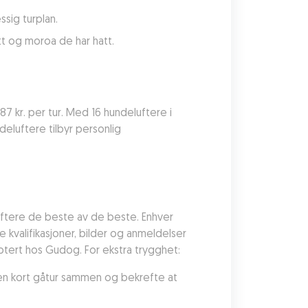
ssig turplan.
tt og moroa de har hatt.
87 kr. per tur. Med 16 hundeluftere i 
eluftere tilbyr personlig 
ftere de beste av de beste. Enhver 
valifikasjoner, bilder og anmeldelser 
eptert hos Gudog. For ekstra trygghet:
en kort gåtur sammen og bekrefte at 