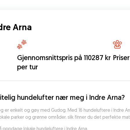
ndre Arna
Gjennomsnittspris på 110287 kr
Priser
per tur
itelig hundelufter nær meg i Indre Arna?
eg er enkelt og gøy med Gudog. Med 16 hundeluftere i Indre Arna,
 lokale parker og grønne områder, slik finner du det perfekte ma
r å oppdage lokale hundeluftere i Indre Arna.