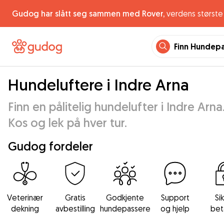
Gudog har slått seg sammen med Rover,
verdens største 
Finn Hundep
Hundeluftere i Indre Arna
Finn en pålitelig hundelufter i Indre Arna
Kos og lek på hver tur.
Gudog fordeler
Veterinær
Gratis
Godkjente
Support
Si
dekning
avbestilling
hundepassere
og hjelp
bet