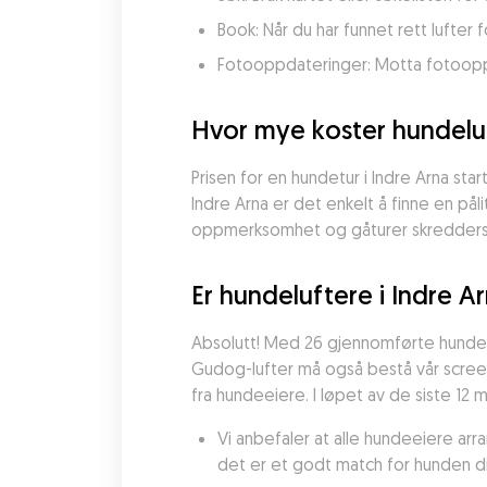
Book: Når du har funnet rett lufter 
Fotooppdateringer: Motta fotooppda
Hvor mye koster hundeluf
Prisen for en hundetur i Indre Arna star
Indre Arna er det enkelt å finne en påli
oppmerksomhet og gåturer skredders
Er hundeluftere i Indre A
Absolutt! Med 26 gjennomførte hundetu
Gudog-lufter må også bestå vår screen
fra hundeeiere. I løpet av de siste 12
Vi anbefaler at alle hundeeiere ar
det er et godt match for hunden di