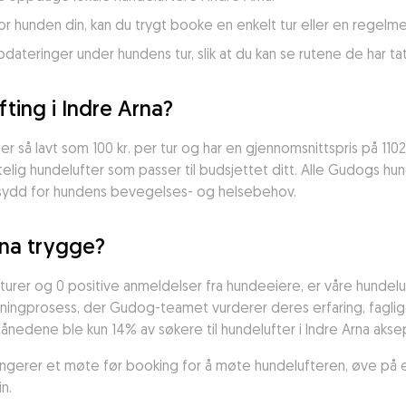
for hunden din, kan du trygt booke en enkelt tur eller en regelme
teringer under hundens tur, slik at du kan se rutene de har ta
ting i Indre Arna?
ter så lavt som 100 kr. per tur og har en gjennomsnittspris på 1102
telig hundelufter som passer til budsjettet ditt. Alle Gudogs hund
ydd for hundens bevegelses- og helsebehov.
rna trygge?
rer og 0 positive anmeldelser fra hundeeiere, er våre hundelu
ingprosess, der Gudog-teamet vurderer deres erfaring, faglige k
 månedene ble kun 14% av søkere til hundelufter i Indre Arna aks
rangerer et møte før booking for å møte hundelufteren, øve på 
n.