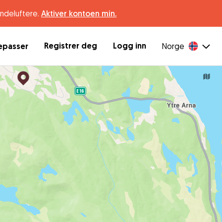
undeluftere.
Aktiver kontoen min.
Registrer deg
Logg inn
depasser
Norge