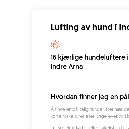
Lufting av hund i I
16 kjærlige hundeluftere i
Indre Arna
Hvordan finner jeg en pål
Å finne en pålitelig hundelufter nær d
korte raske turer eller lange eventyr i
Søk: Bruk kartet eller søkelisten fo