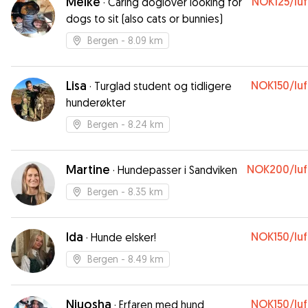
Meike
NOK125
/lu
·
Caring doglover looking for
dogs to sit (also cats or bunnies)
Bergen
- 8.09 km
Lisa
NOK150
/lu
·
Turglad student og tidligere
hunderøkter
Bergen
- 8.24 km
Martine
NOK200
/lu
·
Hundepasser i Sandviken
Bergen
- 8.35 km
Ida
NOK150
/lu
·
Hunde elsker!
Bergen
- 8.49 km
Niuosha
NOK150
/lu
·
Erfaren med hund