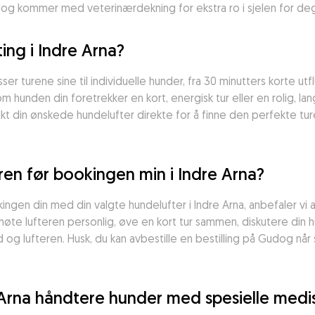
g kommer med veterinærdekning for ekstra ro i sjelen for deg
ing i Indre Arna?
er turene sine til individuelle hunder, fra 30 minutters korte utfl
om hunden din foretrekker en kort, energisk tur eller en rolig, lang
t din ønskede hundelufter direkte for å finne den perfekte ture
en før bookingen min i Indre Arna?
ingen din med din valgte hundelufter i Indre Arna, anbefaler vi 
 møte lufteren personlig, øve en kort tur sammen, diskutere din 
og lufteren. Husk, du kan avbestille en bestilling på Gudog når s
 Arna håndtere hunder med spesielle medi