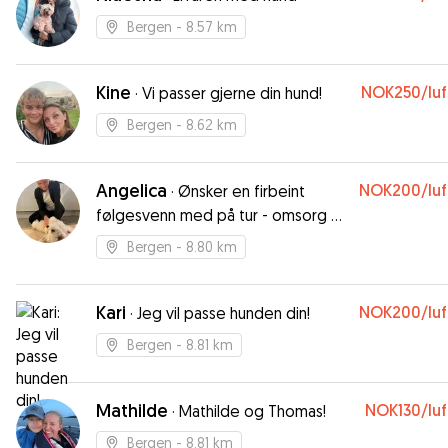
Bergen
- 8.57 km
Kine
NOK250
/lu
·
Vi passer gjerne din hund!
Bergen
- 8.62 km
Angelica
NOK200
/lu
·
Ønsker en firbeint
følgesvenn med på tur - omsorg og
kjærlighet garantert!
Bergen
- 8.80 km
Kari
NOK200
/lu
·
Jeg vil passe hunden din!
Bergen
- 8.81 km
Mathilde
NOK130
/lu
·
Mathilde og Thomas!
Bergen
- 8.81 km