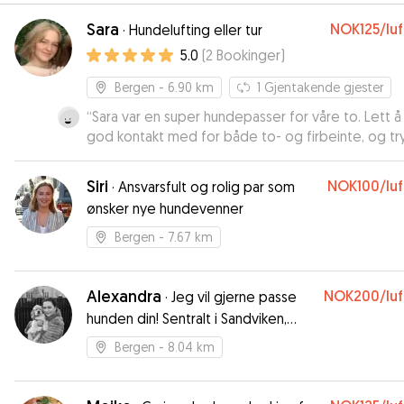
Sara
NOK125
/lu
·
Hundelufting eller tur
5.0
(
2
Bookinger
)
Bergen
- 6.90 km
1
Gjentakende gjester
“
Sara var en super hundepasser for våre to. Lett å
god kontakt med for både to- og firbeinte, og tr
overlate både hus og hunder til. Hun gikk lange tu
og ga både lek og hygge. Sara kommuniserte og
Siri
NOK100
/lu
·
Ansvarsfult og rolig par som
informerte også godt. Vi kan varmt anbefale Sara,
ønsker nye hundevenner
håper hun kan passe hundene våre neste gang vi s
ut å reise 🙂
”
Bergen
- 7.67 km
Alexandra
NOK200
/lu
·
Jeg vil gjerne passe
hunden din! Sentralt i Sandviken,
Bergen
Bergen
- 8.04 km