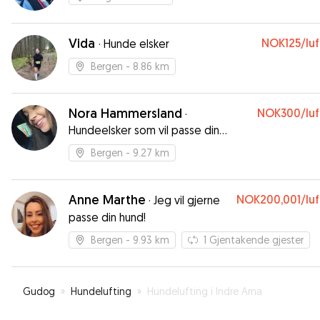
Vida
NOK125
/lu
·
Hunde elsker
Bergen
- 8.86 km
Nora Hammersland
NOK300
/lu
·
Hundeelsker som vil passe din
firbente
Bergen
- 9.27 km
Anne Marthe
NOK200,001
/lu
·
Jeg vil gjerne
passe din hund!
Bergen
- 9.93 km
1
Gjentakende gjester
Gudog
»
Hundelufting
»
Hundelufting i Indre Arna