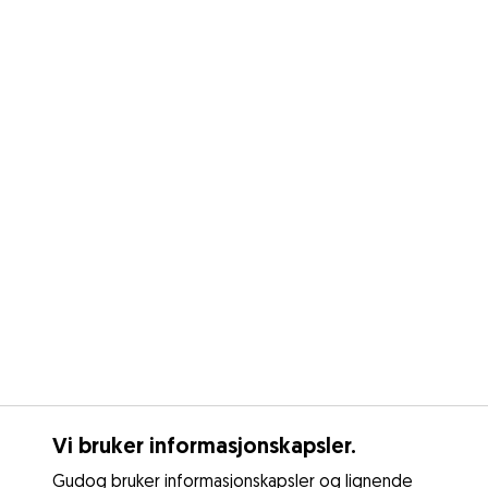
Vi bruker informasjonskapsler.
Gudog bruker informasjonskapsler og lignende