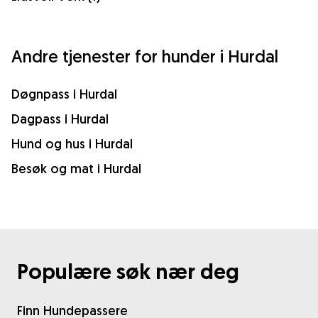
Andre tjenester for hunder i Hurdal
Døgnpass i Hurdal
Dagpass i Hurdal
Hund og hus i Hurdal
Besøk og mat i Hurdal
Populære søk nær deg
Finn Hundepassere