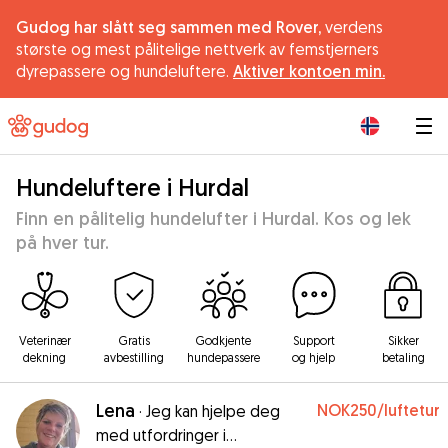
Gudog har slått seg sammen med Rover,
verdens
største og mest pålitelige nettverk av femstjerners
dyrepassere og hundeluftere.
Aktiver kontoen min.
|
Hundeluftere i Hurdal
Finn en pålitelig hundelufter i Hurdal. Kos og lek
på hver tur.
Veterinær
Gratis
Godkjente
Support
Sikker
dekning
avbestilling
hundepassere
og hjelp
betaling
Lena
NOK250
/luftetur
·
Jeg kan hjelpe deg
med utfordringer i