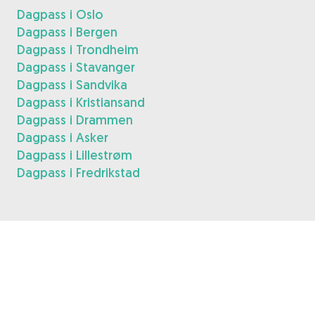
Dagpass i Oslo
Dagpass i Bergen
Dagpass i Trondheim
Dagpass i Stavanger
Dagpass i Sandvika
Dagpass i Kristiansand
Dagpass i Drammen
Dagpass i Asker
Dagpass i Lillestrøm
Dagpass i Fredrikstad