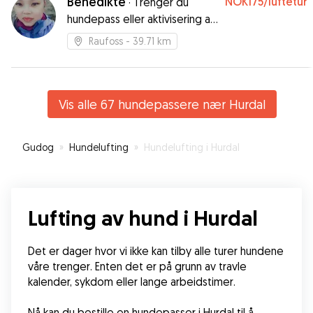
Benedikte
NOK175
/luftetur
·
Trenger du
hundepass eller aktivisering av
din hund?
Raufoss
- 39.71 km
Vis alle 67 hundepassere nær Hurdal
Gudog
»
Hundelufting
»
Hundelufting i Hurdal
Lufting av hund i Hurdal
Det er dager hvor vi ikke kan tilby alle turer hundene 
våre trenger. Enten det er på grunn av travle 
kalender, sykdom eller lange arbeidstimer.
Nå kan du bestille en hundepasser i Hurdal til å 