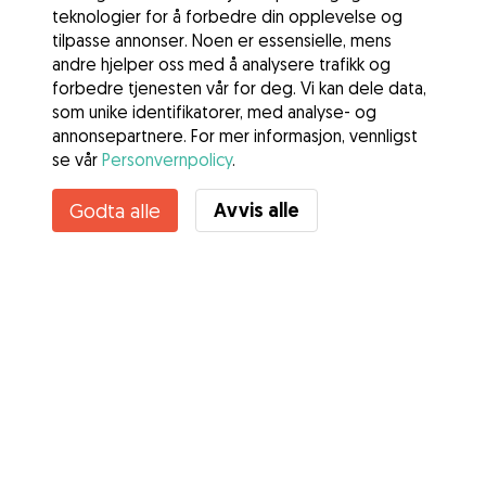
teknologier for å forbedre din opplevelse og
tilpasse annonser. Noen er essensielle, mens
andre hjelper oss med å analysere trafikk og
forbedre tjenesten vår for deg. Vi kan dele data,
som unike identifikatorer, med analyse- og
annonsepartnere. For mer informasjon, vennligst
se vår
Personvernpolicy
.
Avvis alle
Godta alle
Tjenester
Slik fungerer det
Om Gudog
Anmeldelser