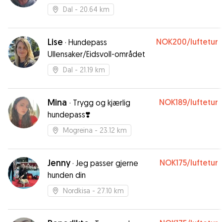
hverdagen, pass, tur, trening
Dal
- 20.64 km
osv..
Lise
NOK200
/luftetur
·
Hundepass
Ullensaker/Eidsvoll-området
Dal
- 21.19 km
Mina
NOK189
/luftetur
·
Trygg og kjærlig
hundepass❣️
Mogreina
- 23.12 km
Jenny
NOK175
/luftetur
·
Jeg passer gjerne
hunden din
Nordkisa
- 27.10 km