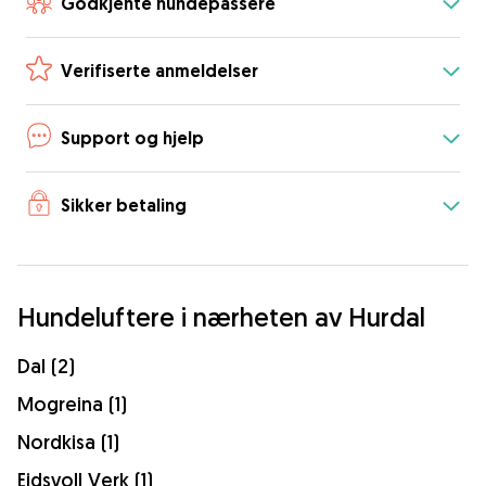
Godkjente hundepassere
Verifiserte anmeldelser
Support og hjelp
Sikker betaling
Hundeluftere i nærheten av Hurdal
Dal (2)
Mogreina (1)
Nordkisa (1)
Eidsvoll Verk (1)