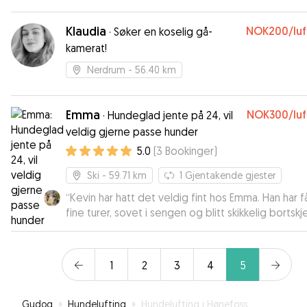
Klaudia
NOK200
/lu
·
Søker en koselig gå-
kamerat!
Nerdrum
- 56.40 km
Emma
NOK300
/lu
·
Hundeglad jente på 24, vil
veldig gjerne passe hunder
5.0
(
3
Bookinger
)
Ski
- 59.71 km
1
Gjentakende gjester
“
Kevin har hatt det veldig fint hos Emma. Han har f
fine turer, sovet i sengen og blitt skikkelig bortsk
🐶
”
1
2
3
4
5
Gudog
»
Hundelufting
»
Hundelufting i Hønefoss