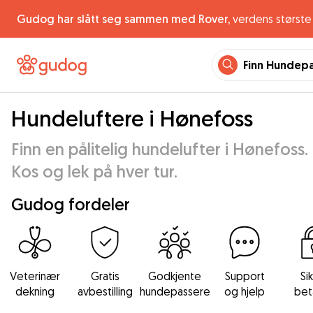
Gudog har slått seg sammen med Rover,
verdens største 
Finn Hundep
Hundeluftere i Hønefoss
Finn en pålitelig hundelufter i Hønefoss.
Kos og lek på hver tur.
Gudog fordeler
Veterinær
Gratis
Godkjente
Support
Si
dekning
avbestilling
hundepassere
og hjelp
bet