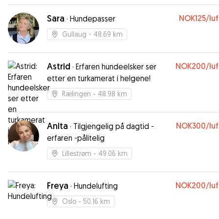
Sara
NOK125
/lu
·
Hundepasser
Gullaug
- 48.69 km
Astrid
NOK200
/lu
·
Erfaren hundeelsker ser
etter en turkamerat i helgene!
Rælingen
- 48.98 km
Anita
NOK300
/lu
·
Tilgjengelig på dagtid -
erfaren -pålitelig
Lillestrøm
- 49.06 km
Freya
NOK200
/lu
·
Hundelufting
Oslo
- 50.16 km