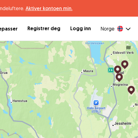
undeluftere.
Aktiver kontoen min.
Registrer deg
Logg inn
depasser
Norge