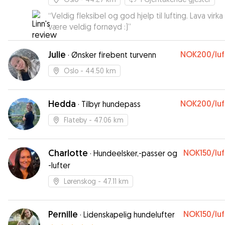
“
Veldig fleksibel og god hjelp til lufting. Lava virka t
være veldig fornøyd :)
”
Julie
NOK200
/lu
·
Ønsker firebent turvenn
Oslo
- 44.50 km
Hedda
NOK200
/lu
·
Tilbyr hundepass
Flateby
- 47.06 km
Charlotte
NOK150
/lu
·
Hundeelsker,-passer og
-lufter
Lørenskog
- 47.11 km
Pernille
NOK150
/lu
·
Lidenskapelig hundelufter