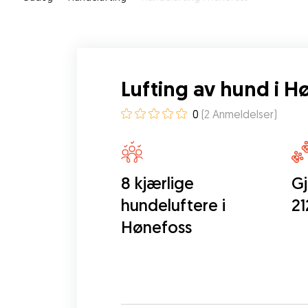
Lufting av hund i H
0
(
2
Anmeldelser
)
8 kjærlige
Gj
hundeluftere i
21
Hønefoss