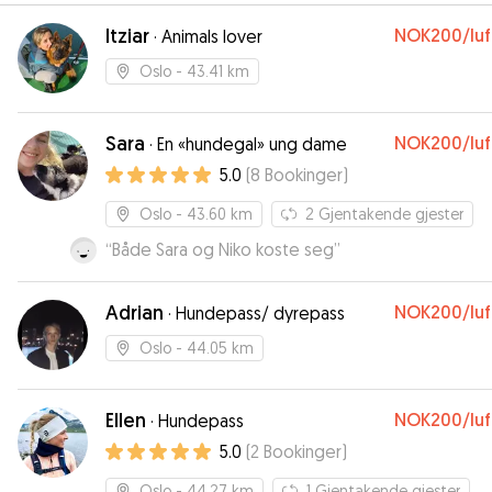
Itziar
NOK200
/lu
·
Animals lover
Oslo
- 43.41 km
Sara
NOK200
/lu
·
En «hundegal» ung dame
5.0
(
8
Bookinger
)
Oslo
- 43.60 km
2
Gjentakende gjester
“
Både Sara og Niko koste seg
”
Adrian
NOK200
/lu
·
Hundepass/ dyrepass
Oslo
- 44.05 km
Ellen
NOK200
/lu
·
Hundepass
5.0
(
2
Bookinger
)
Oslo
- 44.27 km
1
Gjentakende gjester