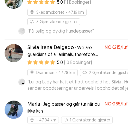
5.0
(
11
Bookinger
)
Skedsmokorset
- 47.16 km
3
Gjentakende gjester
“
Pålitelig og dyktig hundepasser
”
Silvia Irena Delgado
NOK215
/lu
·
We are
guardians of all animals, therefore
our duty lies on their welfare and
5.0
(
10
Bookinger
)
protection. Be kind
Drammen
- 47.78 km
2
Gjentakende gjest
“
Lui og Lady har hatt et flott opphold hos Silvia . H
sender oppdateringer underveis i oppholdet så j
ikke var bekymret for hvordan de hadde det 😊 D
rolige og glade nor de kom hjem så det er der b
Maria
NOK185
/lu
·
Jeg passer og går tur når du
tegnet på at de har trivdes hos Silvia 😊 Hun er vir
ikke kan
å anbefale til andre 😊
”
- 47.84 km
1
Gjentakende gjester