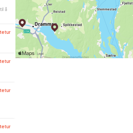
il å
ftetur
ftetur
ftetur
ftetur