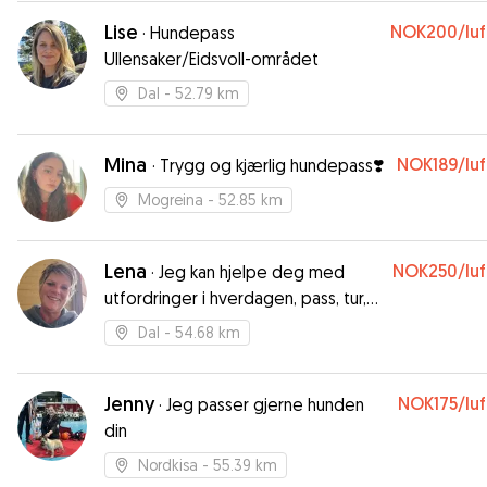
Lise
NOK200
/lu
·
Hundepass
Ullensaker/Eidsvoll-området
Dal
- 52.79 km
Mina
NOK189
/lu
·
Trygg og kjærlig hundepass❣️
Mogreina
- 52.85 km
Lena
NOK250
/lu
·
Jeg kan hjelpe deg med
utfordringer i hverdagen, pass, tur,
trening osv..
Dal
- 54.68 km
Jenny
NOK175
/lu
·
Jeg passer gjerne hunden
din
Nordkisa
- 55.39 km