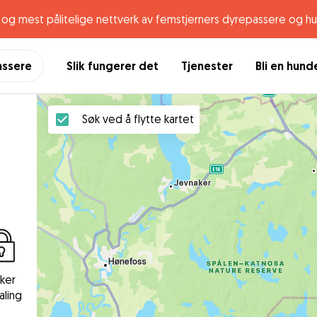
og mest pålitelige nettverk av femstjerners dyrepassere og h
assere
Slik fungerer det
Tjenester
Bli en hun
Søk ved å flytte kartet
kker
aling