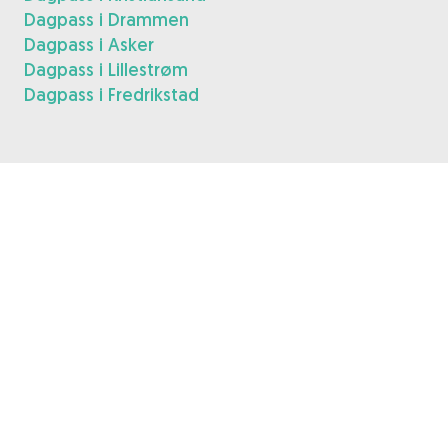
Dagpass i Drammen
Dagpass i Asker
Dagpass i Lillestrøm
Dagpass i Fredrikstad