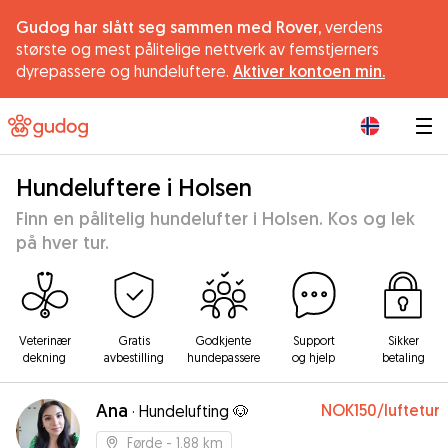
Gudog har slått seg sammen med Rover,
verdens
største og mest pålitelige nettverk av femstjerners
dyrepassere og hundeluftere.
Aktiver kontoen min.
|
Hundeluftere i Holsen
Finn en pålitelig hundelufter i Holsen. Kos og lek
på hver tur.
Veterinær
Gratis
Godkjente
Support
Sikker
dekning
avbestilling
hundepassere
og hjelp
betaling
Ana
NOK150
/luftetur
·
Hundelufting 🐶
Førde
- 1.88 km