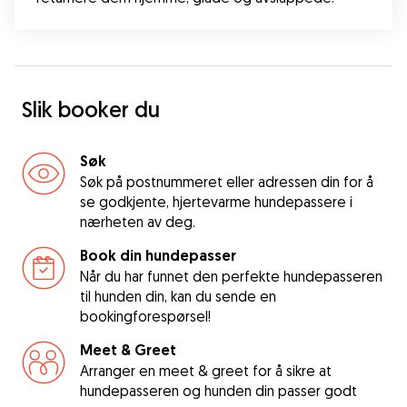
Slik booker du
Søk
Søk på postnummeret eller adressen din for å
se godkjente, hjertevarme hundepassere i
nærheten av deg.
Book din hundepasser
Når du har funnet den perfekte hundepasseren
til hunden din, kan du sende en
bookingforespørsel!
Meet & Greet
Arranger en meet & greet for å sikre at
hundepasseren og hunden din passer godt