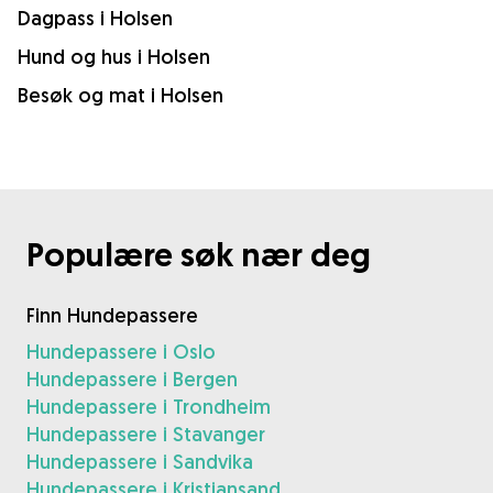
Dagpass i Holsen
Hund og hus i Holsen
Besøk og mat i Holsen
Populære søk nær deg
Finn Hundepassere
Hundepassere i Oslo
Hundepassere i Bergen
Hundepassere i Trondheim
Hundepassere i Stavanger
Hundepassere i Sandvika
Hundepassere i Kristiansand