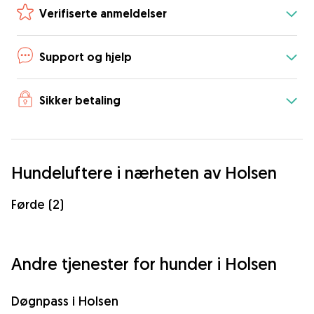
Verifiserte anmeldelser
Support og hjelp
Sikker betaling
Hundeluftere i nærheten av Holsen
Førde (2)
Andre tjenester for hunder i Holsen
Døgnpass i Holsen