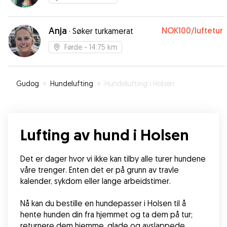
Anja
NOK100
/luftetur
·
Søker turkamerat
Førde
- 14.75 km
Gudog
»
Hundelufting
»
Hundelufting i Holsen
Lufting av hund i Holsen
Det er dager hvor vi ikke kan tilby alle turer hundene 
våre trenger. Enten det er på grunn av travle 
kalender, sykdom eller lange arbeidstimer.
Nå kan du bestille en hundepasser i Holsen til å 
hente hunden din fra hjemmet og ta dem på tur; 
returnere dem hjemme, glade og avslappede.