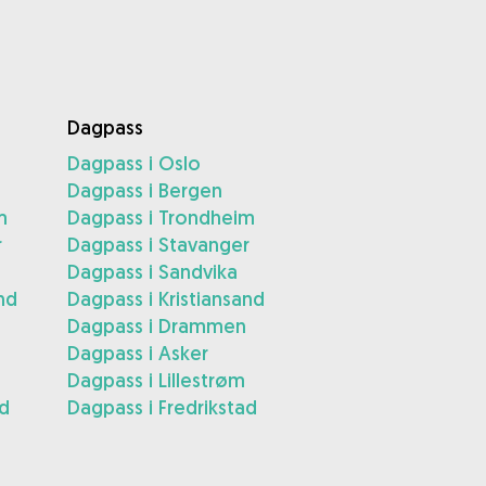
Dagpass
Dagpass i Oslo
Dagpass i Bergen
m
Dagpass i Trondheim
r
Dagpass i Stavanger
Dagpass i Sandvika
nd
Dagpass i Kristiansand
Dagpass i Drammen
Dagpass i Asker
Dagpass i Lillestrøm
ad
Dagpass i Fredrikstad