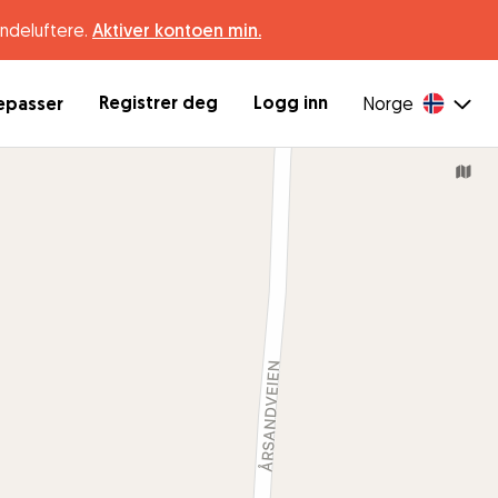
undeluftere.
Aktiver kontoen min.
Registrer deg
Logg inn
depasser
Norge