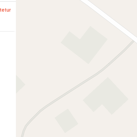
ftetur