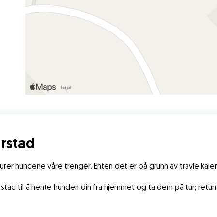
arstad
e turer hundene våre trenger. Enten det er på grunn av travle kal
arstad til å hente hunden din fra hjemmet og ta dem på tur; ret