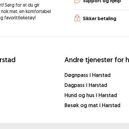
Support og hjelp
! Sørg for at du gir
: nok mat, en komfortabel
 favorittleketøy!
Sikker betaling
rstad
Andre tjenester for 
Døgnpass i Harstad
Dagpass i Harstad
Hund og hus i Harstad
Besøk og mat i Harstad