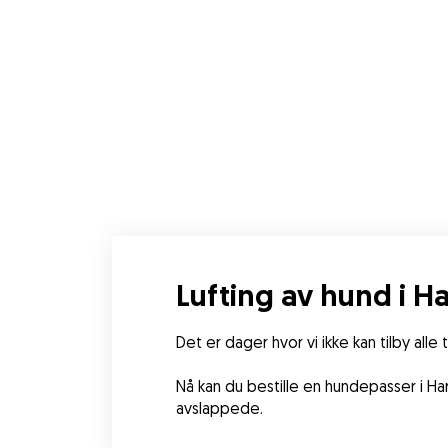
Lufting av hund i H
Det er dager hvor vi ikke kan tilby all
Nå kan du bestille en hundepasser i H
avslappede.