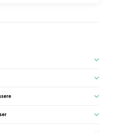
ssere
ser