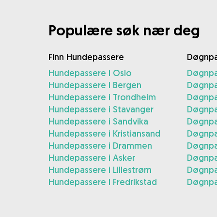
Populære søk nær deg
Finn Hundepassere
Døgnpa
Hundepassere i Oslo
Døgnpa
Hundepassere i Bergen
Døgnpa
Hundepassere i Trondheim
Døgnpa
Hundepassere i Stavanger
Døgnpa
Hundepassere i Sandvika
Døgnpa
Hundepassere i Kristiansand
Døgnpas
Hundepassere i Drammen
Døgnpa
Hundepassere i Asker
Døgnpa
Hundepassere i Lillestrøm
Døgnpas
Hundepassere i Fredrikstad
Døgnpas