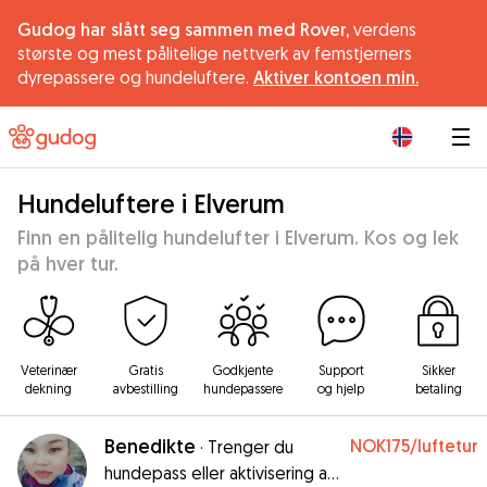
Gudog har slått seg sammen med Rover,
verdens
største og mest pålitelige nettverk av femstjerners
dyrepassere og hundeluftere.
Aktiver kontoen min.
|
Hundeluftere i Elverum
Finn en pålitelig hundelufter i Elverum. Kos og lek
på hver tur.
Veterinær
Gratis
Godkjente
Support
Sikker
dekning
avbestilling
hundepassere
og hjelp
betaling
Benedikte
NOK175
/luftetur
·
Trenger du
hundepass eller aktivisering av