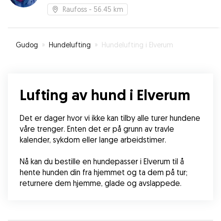
din hund?
Raufoss
- 56.45 km
Gudog
»
Hundelufting
»
Hundelufting i Elverum
Lufting av hund i Elverum
Det er dager hvor vi ikke kan tilby alle turer hundene 
våre trenger. Enten det er på grunn av travle 
kalender, sykdom eller lange arbeidstimer.
Nå kan du bestille en hundepasser i Elverum til å 
hente hunden din fra hjemmet og ta dem på tur; 
returnere dem hjemme, glade og avslappede.