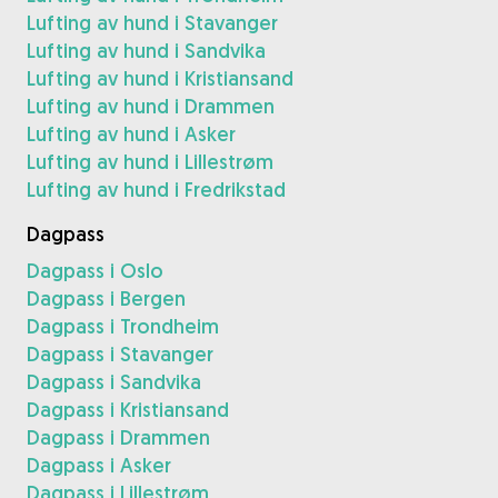
Lufting av hund i Stavanger
Lufting av hund i Sandvika
Lufting av hund i Kristiansand
Lufting av hund i Drammen
Lufting av hund i Asker
Lufting av hund i Lillestrøm
Lufting av hund i Fredrikstad
Dagpass
Dagpass i Oslo
Dagpass i Bergen
Dagpass i Trondheim
Dagpass i Stavanger
Dagpass i Sandvika
Dagpass i Kristiansand
Dagpass i Drammen
Dagpass i Asker
Dagpass i Lillestrøm