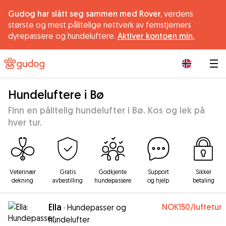
Gudog har slått seg sammen med Rover,
verdens
største og mest pålitelige nettverk av femstjerners
dyrepassere og hundeluftere.
Aktiver kontoen min.
|
Hundeluftere i Bø
Finn en pålitelig hundelufter i Bø. Kos og lek på
hver tur.
Veterinær
Gratis
Godkjente
Support
Sikker
dekning
avbestilling
hundepassere
og hjelp
betaling
Ella
NOK150
/luftetur
·
Hundepasser og
hundelufter