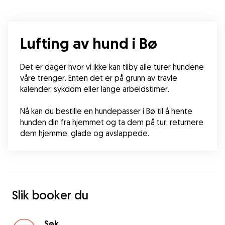
Lufting av hund i Bø
Det er dager hvor vi ikke kan tilby alle turer hundene 
våre trenger. Enten det er på grunn av travle 
kalender, sykdom eller lange arbeidstimer.
Nå kan du bestille en hundepasser i Bø til å hente 
hunden din fra hjemmet og ta dem på tur; returnere 
dem hjemme, glade og avslappede.
Slik booker du
Søk