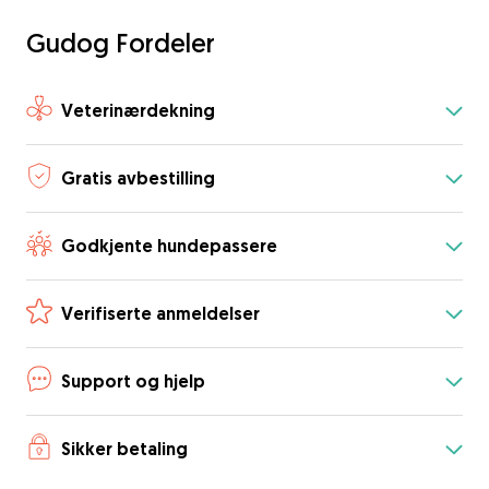
Gudog Fordeler
Veterinærdekning
Gratis avbestilling
Godkjente hundepassere
Verifiserte anmeldelser
Support og hjelp
Sikker betaling