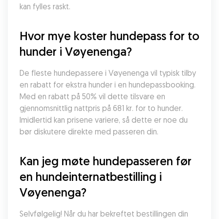
kan fylles raskt.
Hvor mye koster hundepass for to 
hunder i Vøyenenga?
De fleste hundepassere i Vøyenenga vil typisk tilby 
en rabatt for ekstra hunder i en hundepassbooking. 
Med en rabatt på 50% vil dette tilsvare en 
gjennomsnittlig nattpris på 681 kr. for to hunder. 
Imidlertid kan prisene variere, så dette er noe du 
bør diskutere direkte med passeren din.
Kan jeg møte hundepasseren før 
en hundeinternatbestilling i 
Vøyenenga?
Selvfølgelig! Når du har bekreftet bestillingen din 