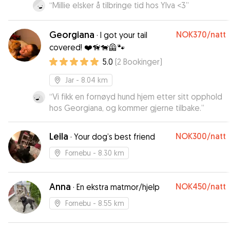
“
Millie elsker å tilbringe tid hos Ylva <3
”
Georgiana
NOK370
/natt
·
I got your tail
covered! ❤️🦮🐕‍🦺🐾
5.0
(
2
Bookinger
)
Jar
- 8.04 km
“
Vi fikk en fornøyd hund hjem etter sitt opphold
hos Georgiana, og kommer gjerne tilbake.
”
Leila
NOK300
/natt
·
Your dog’s best friend
Fornebu
- 8.30 km
Anna
NOK450
/natt
·
En ekstra matmor/hjelp
Fornebu
- 8.55 km