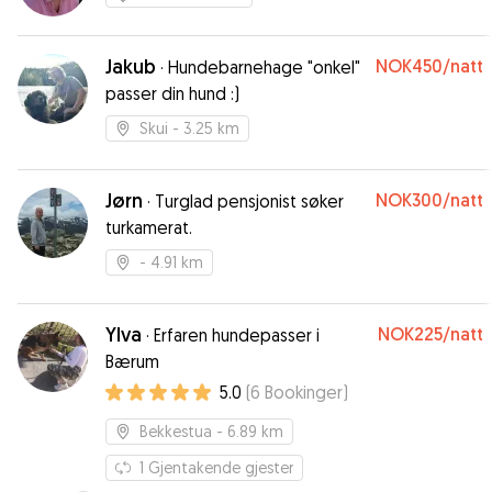
Jakub
NOK450
/natt
·
Hundebarnehage "onkel"
passer din hund :)
Skui
- 3.25 km
Jørn
NOK300
/natt
·
Turglad pensjonist søker
turkamerat.
- 4.91 km
Ylva
NOK225
/natt
·
Erfaren hundepasser i
Bærum
5.0
(
6
Bookinger
)
Bekkestua
- 6.89 km
1
Gjentakende gjester