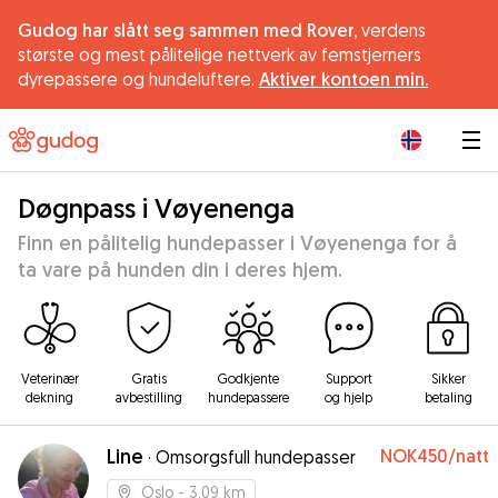
Gudog har slått seg sammen med Rover,
verdens
største og mest pålitelige nettverk av femstjerners
dyrepassere og hundeluftere.
Aktiver kontoen min.
|
Døgnpass i Vøyenenga
Finn en pålitelig hundepasser i Vøyenenga for å
ta vare på hunden din i deres hjem.
Veterinær
Gratis
Godkjente
Support
Sikker
dekning
avbestilling
hundepassere
og hjelp
betaling
Line
NOK450
/natt
·
Omsorgsfull hundepasser
Oslo
- 3.09 km