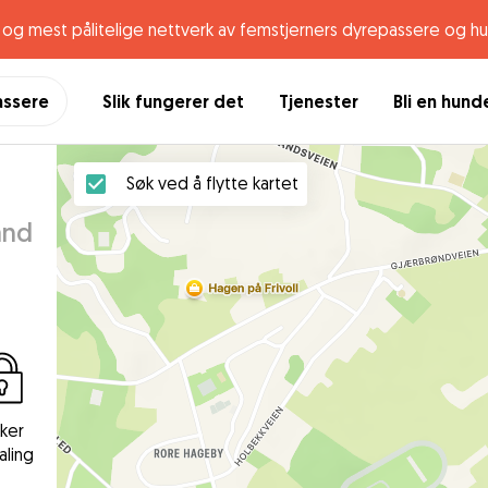
og mest pålitelige nettverk av femstjerners dyrepassere og h
assere
Slik fungerer det
Tjenester
Bli en hun
Søk ved å flytte kartet
and
kker
aling