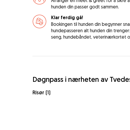
Arranger en meet & greet for å sikre
hunden din passer godt sammen.
Klar ferdig gå!
Bookingen til hunden din begynner snart
hundepasseren alt hunden din trenger
seng, hundebåndet, veterinærkortet og
Døgnpass i nærheten av Tvede
Risør (1)