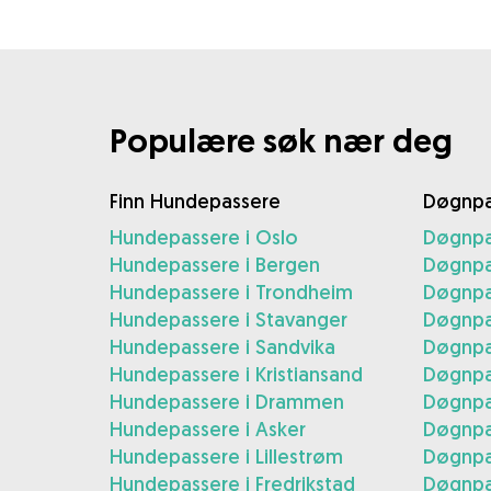
Populære søk nær deg
Finn Hundepassere
Døgnpa
Hundepassere i Oslo
Døgnpa
Hundepassere i Bergen
Døgnpa
Hundepassere i Trondheim
Døgnpa
Hundepassere i Stavanger
Døgnpa
Hundepassere i Sandvika
Døgnpa
Hundepassere i Kristiansand
Døgnpas
Hundepassere i Drammen
Døgnpa
Hundepassere i Asker
Døgnpa
Hundepassere i Lillestrøm
Døgnpas
Hundepassere i Fredrikstad
Døgnpas