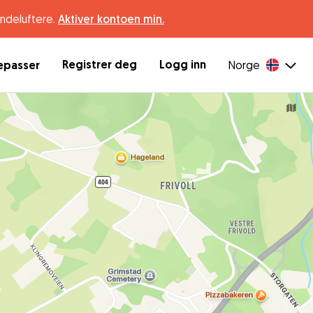
undeluftere.
Aktiver kontoen min.
Registrer deg
Logg inn
depasser
Norge