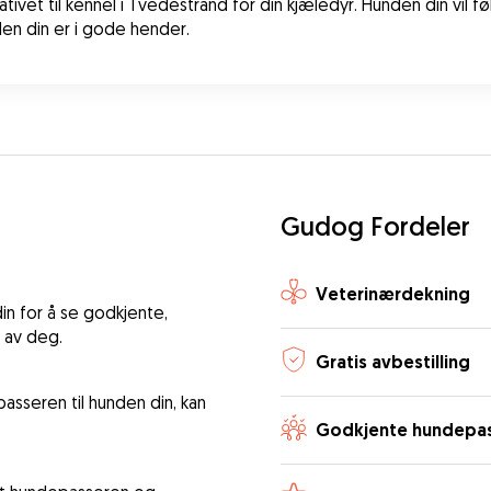
vet til kennel i Tvedestrand for din kjæledyr. Hunden din vil fø
den din er i gode hender.
Gudog Fordeler
Veterinærdekning
n for å se godkjente,
 av deg.
Gratis avbestilling
asseren til hunden din, kan
Godkjente hundepa