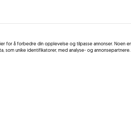
r for å forbedre din opplevelse og tilpasse annonser. Noen er
ata, som unike identifikatorer, med analyse- og annonsepartnere.
Vilkår og betin
Frankrike
Personvernregl
Spania
Lov om digitale
Storbritannia