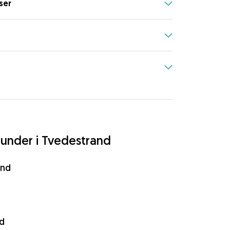
ser
hunder i Tvedestrand
and
nd