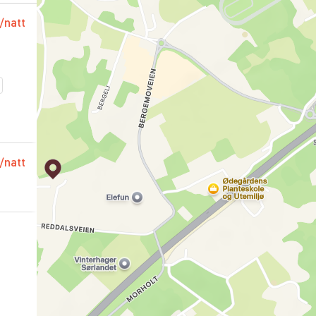
/natt
 å
/natt