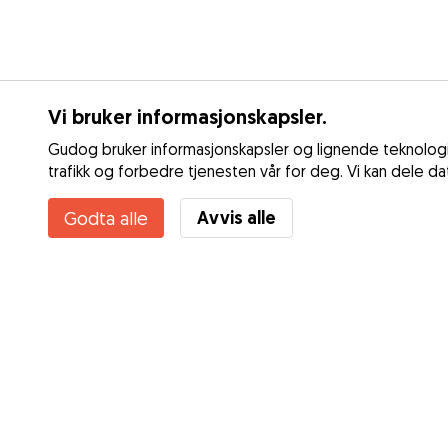
Vi bruker informasjonskapsler.
Gudog bruker informasjonskapsler og lignende teknologie
trafikk og forbedre tjenesten vår for deg. Vi kan dele d
Avvis alle
Godta alle
Tjenester
Dagspass
Slik fungerer det
Lufting
Om Gudog
Døgnpass