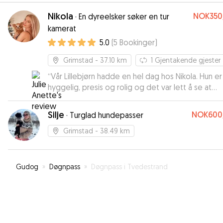
Nikola
NOK350
·
En dyreelsker søker en tur
kamerat
5.0
(
5
Bookinger
)
Grimstad
- 37.10 km
1
Gjentakende gjester
“
Vår Lillebjørn hadde en hel dag hos Nikola. Hun er
hyggelig, presis og rolig og det var lett å se at
Lillebjørn var trygg på henne. Kommer garantert til
booke med henne igjen :)
”
Silje
NOK600
·
Turglad hundepasser
Grimstad
- 38.49 km
Gudog
»
Døgnpass
»
Døgnpass i Tvedestrand