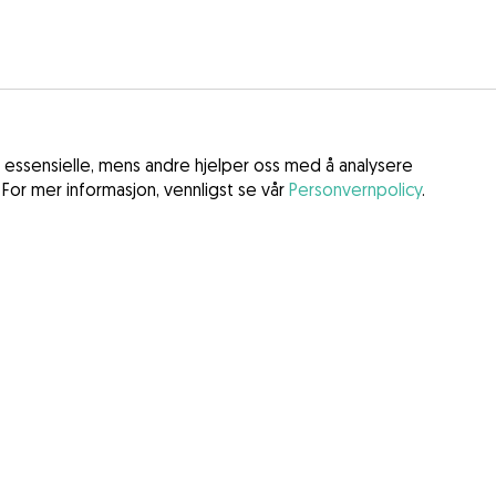
 essensielle, mens andre hjelper oss med å analysere
 For mer informasjon, vennligst se vår
Personvernpolicy
.
gelser
er
 tjenester (DSA)