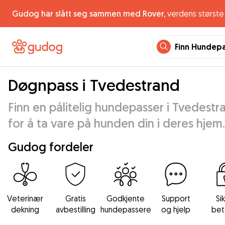
Gudog har slått seg sammen med Rover,
verdens største 
Finn Hundep
Døgnpass i Tvedestrand
Finn en pålitelig hundepasser i Tvedestr
for å ta vare på hunden din i deres hjem.
Gudog fordeler
Veterinær
Gratis
Godkjente
Support
Si
dekning
avbestilling
hundepassere
og hjelp
bet