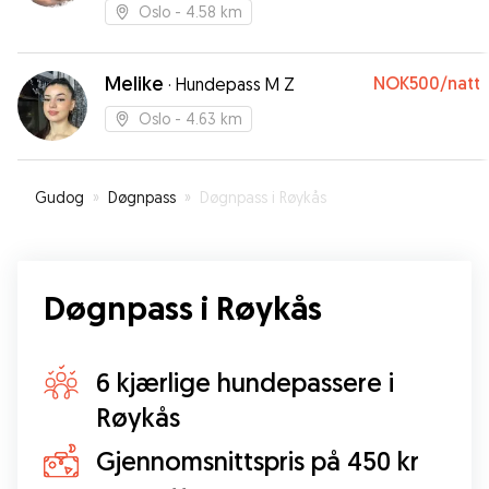
Oslo
- 4.58 km
Melike
NOK500
/natt
·
Hundepass M Z
Oslo
- 4.63 km
Gudog
»
Døgnpass
»
Døgnpass i Røykås
Døgnpass i Røykås
6 kjærlige hundepassere i
Røykås
Gjennomsnittspris på 450 kr