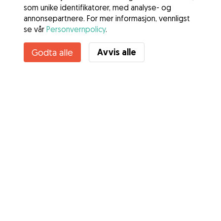
som unike identifikatorer, med analyse- og
annonsepartnere. For mer informasjon, vennligst
se vår
Personvernpolicy
.
Avvis alle
Godta alle
Tjenester
Slik fungerer det
Om Gudog
Anmeldelser
Veterinærdekning
Gode råd Eiere
Tips til hundepassere