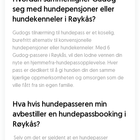
seg med hundepensjoner eller 
hundekenneler i Røykås?
Gudogs tilnærming til hundepass er et koselig, 
burefritt alternativ til konvensjonelle 
hundepensjoner eller hundekenneler. Med 6 
Gudog-passere i Røykås, vil den lodne vennen din 
nyte en hjemmefra-hundepassopplevelse. Hver 
pass er dedikert til å gi hunden din den samme 
kjærlige oppmerksomheten og omsorgen som de 
ville fått fra sin egen familie.
Hva hvis hundepasseren min 
avbestiller en hundepassbooking i 
Røykås?
 Selv om det er sjeldent at en hundepasser 