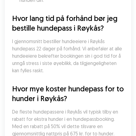
hunden din.
Hvor lang tid på forhånd bør jeg 
bestille hundepass i Røykås?
I gjennomsnitt bestiller hundeeiere i Røykås 
hundepass 22 dager på forhånd. Vi anbefaler at alle 
hundeeiere bekrefter bookingen sin i god tid for å 
unngå stress i siste øyeblikk, da tilgjengeligheten 
kan fylles raskt.
Hvor mye koster hundepass for to 
hunder i Røykås?
De fleste hundepassere i Røykås vil typisk tilby en 
rabatt for ekstra hunder i en hundepassbooking. 
Med en rabatt på 50% vil dette tilsvare en 
gjennomsnittlig nattpris på 675 kr. for to hunder. 