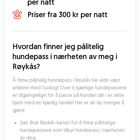
per natt
Priser fra 300 kr per natt
Hvordan finner jeg pålitelig 
hundepass i nærheten av meg i 
Røykås?
Å finne pålitelig hundepass i Røykås har aldri vært 
enklere med Gudog! Over 6 kjærlige hundepassere 
er tilgjengelige for å passe på hunden din i et ekte 
hjem med en kjærlig familie! Her er alt du trenger å 
gjøre:
Søk: Bruk Røykås-kartet for å finne pålitelige 
hundepassere som tilbyr hundepass i nærheten 
av deg.