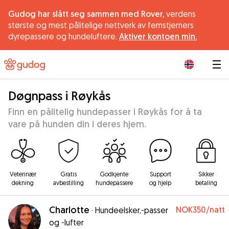
Gudog har slått seg sammen med Rover,
verdens
største og mest pålitelige nettverk av femstjerners
dyrepassere og hundeluftere.
Aktiver kontoen min.
|
Døgnpass i Røykås
Finn en pålitelig hundepasser i Røykås for å ta
vare på hunden din i deres hjem.
Veterinær
Gratis
Godkjente
Support
Sikker
dekning
avbestilling
hundepassere
og hjelp
betaling
Charlotte
NOK350
/natt
·
Hundeelsker,-passer
og -lufter