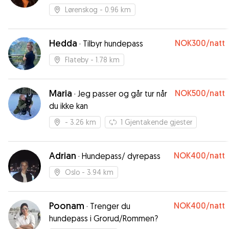
Lørenskog
- 0.96 km
Hedda
NOK300
/natt
·
Tilbyr hundepass
Flateby
- 1.78 km
Maria
NOK500
/natt
·
Jeg passer og går tur når
du ikke kan
- 3.26 km
1
Gjentakende gjester
Adrian
NOK400
/natt
·
Hundepass/ dyrepass
Oslo
- 3.94 km
Poonam
NOK400
/natt
·
Trenger du
hundepass i Grorud/Rommen?