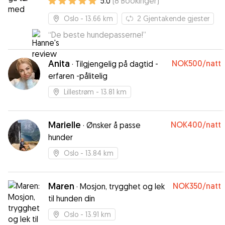
5.0
(
8
Bookinger
)
Oslo
- 13.66 km
2
Gjentakende gjester
“
De beste hundepasserne!
”
Anita
NOK500
/natt
·
Tilgjengelig på dagtid -
erfaren -pålitelig
Lillestrøm
- 13.81 km
Marielle
NOK400
/natt
·
Ønsker å passe
hunder
Oslo
- 13.84 km
Maren
NOK350
/natt
·
Mosjon, trygghet og lek
til hunden din
Oslo
- 13.91 km