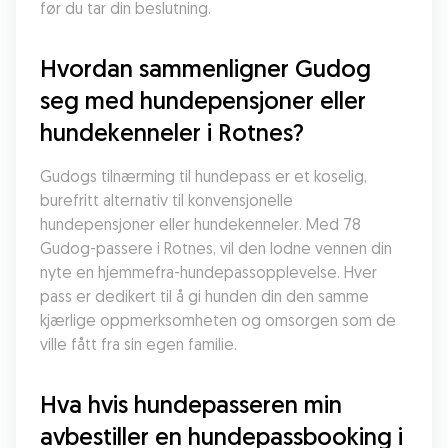
før du tar din beslutning.
Hvordan sammenligner Gudog 
seg med hundepensjoner eller 
hundekenneler i Rotnes?
Gudogs tilnærming til hundepass er et koselig, 
burefritt alternativ til konvensjonelle 
hundepensjoner eller hundekenneler. Med 78 
Gudog-passere i Rotnes, vil den lodne vennen din 
nyte en hjemmefra-hundepassopplevelse. Hver 
pass er dedikert til å gi hunden din den samme 
kjærlige oppmerksomheten og omsorgen som de 
ville fått fra sin egen familie.
Hva hvis hundepasseren min 
avbestiller en hundepassbooking i 