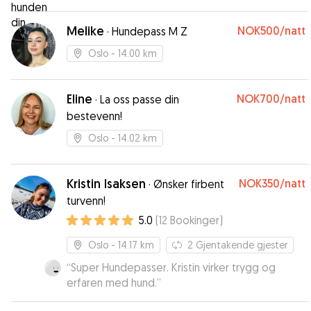
Melike
NOK500
/natt
·
Hundepass M Z
Oslo
- 14.00 km
Eline
NOK700
/natt
·
La oss passe din
bestevenn!
Oslo
- 14.02 km
Kristin Isaksen
NOK350
/natt
·
Ønsker firbent
turvenn!
5.0
(
12
Bookinger
)
Oslo
- 14.17 km
2
Gjentakende gjester
“
Super Hundepasser. Kristin virker trygg og
erfaren med hund.
”