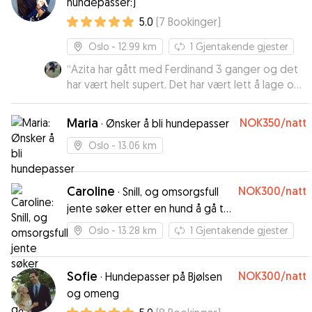
hundepasser:)
5.0
(
7
Bookinger
)
Oslo
- 12.99 km
1
Gjentakende gjester
“
Azita har gått med Ferdinand 3 ganger og det
har vært helt supert. Det har vært lett å lage og
holde avtalene med henne og Ferdinand blir
kjempeglad for å se henne! Super hundepasser
Maria
NOK350
/natt
·
Ønsker å bli hundepasser
som man kan stole på😀
”
Oslo
- 13.06 km
Caroline
NOK300
/natt
·
Snill, og omsorgsfull
jente søker etter en hund å gå tur
med
Oslo
- 13.28 km
1
Gjentakende gjester
Sofie
NOK300
/natt
·
Hundepasser på Bjølsen
og omeng