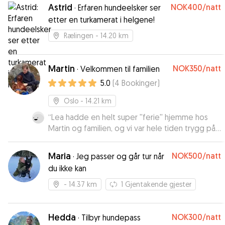
Astrid
NOK400
/natt
·
Erfaren hundeelsker ser
etter en turkamerat i helgene!
Rælingen
- 14.20 km
Martin
NOK350
/natt
·
Velkommen til familien
5.0
(
4
Bookinger
)
Oslo
- 14.21 km
“
Lea hadde en helt super ''ferie'' hjemme hos
Martin og familien, og vi var hele tiden trygg på
at hun hadde det bra.
”
Maria
NOK500
/natt
·
Jeg passer og går tur når
du ikke kan
- 14.37 km
1
Gjentakende gjester
Hedda
NOK300
/natt
·
Tilbyr hundepass