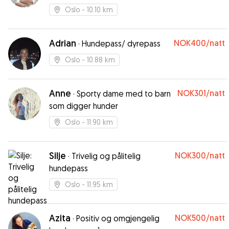
Oslo
- 10.10 km
Adrian
NOK400
/natt
·
Hundepass/ dyrepass
Oslo
- 10.88 km
Anne
NOK301
/natt
·
Sporty dame med to barn
som digger hunder
Oslo
- 11.90 km
Silje
NOK300
/natt
·
Trivelig og pålitelig
hundepass
Oslo
- 11.95 km
Azita
NOK500
/natt
·
Positiv og omgjengelig