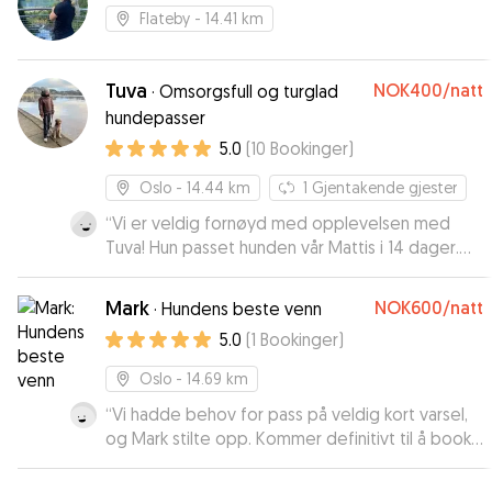
Flateby
- 14.41 km
Tuva
NOK400
/natt
·
Omsorgsfull og turglad
hundepasser
5.0
(
10
Bookinger
)
Oslo
- 14.44 km
1
Gjentakende gjester
“
Vi er veldig fornøyd med opplevelsen med
Tuva! Hun passet hunden vår Mattis i 14 dager.
Veldig god kommunikasjon både før og under
oppholdet En vennlig og trygg hundepasser 🙂
”
Mark
NOK600
/natt
·
Hundens beste venn
5.0
(
1
Bookinger
)
Oslo
- 14.69 km
“
Vi hadde behov for pass på veldig kort varsel,
og Mark stilte opp. Kommer definitivt til å booke
igjen neste gang vi har behov for pass i
Osloområdet. Hunden vår (en Shiba) hadde hatt