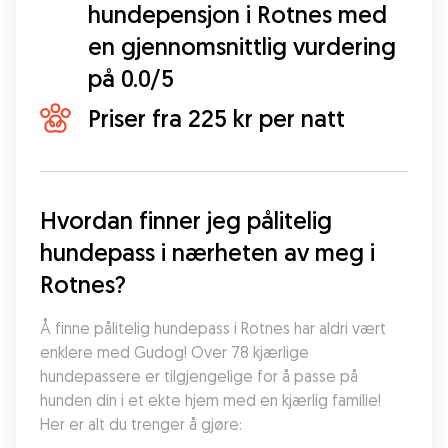
hundepensjon i Rotnes med
en gjennomsnittlig vurdering
på 0.0/5
Priser fra 225 kr per natt
Hvordan finner jeg pålitelig 
hundepass i nærheten av meg i 
Rotnes?
Å finne pålitelig hundepass i Rotnes har aldri vært 
enklere med Gudog! Over 78 kjærlige 
hundepassere er tilgjengelige for å passe på 
hunden din i et ekte hjem med en kjærlig familie! 
Her er alt du trenger å gjøre: