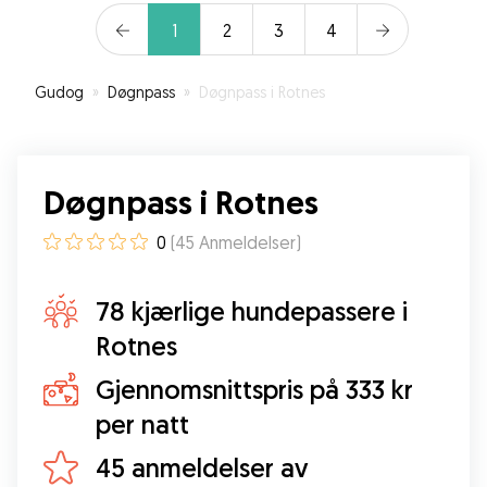
det helt topp de timene det varte.
”
1
2
3
4
Gudog
»
Døgnpass
»
Døgnpass i Rotnes
Døgnpass i Rotnes
0
(
45
Anmeldelser
)
78 kjærlige hundepassere i
Rotnes
Gjennomsnittspris på 333 kr
per natt
45 anmeldelser av