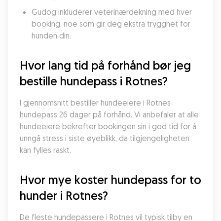
Gudog inkluderer veterinærdekning med hver 
booking, noe som gir deg ekstra trygghet for 
hunden din.
Hvor lang tid på forhånd bør jeg 
bestille hundepass i Rotnes?
I gjennomsnitt bestiller hundeeiere i Rotnes 
hundepass 26 dager på forhånd. Vi anbefaler at alle 
hundeeiere bekrefter bookingen sin i god tid for å 
unngå stress i siste øyeblikk, da tilgjengeligheten 
kan fylles raskt.
Hvor mye koster hundepass for to 
hunder i Rotnes?
De fleste hundepassere i Rotnes vil typisk tilby en 