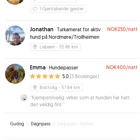
1
Gjentakende gjester
Jonathan
NOK250
/natt
·
Turkamerat for aktiv
hund på Nordmøre/Trollheimen
Liabøen
- 55.86 km
Emma
NOK400
/natt
·
Hundepasser
5.0
(
3
Bookinger
)
Brattvåg
- 57.84 km
“
Kjempetrivelig, virker som at hunden har hatt
det veldig fint.
”
Gudog
»
Døgnpass
»
Døgnpass i Hjelset