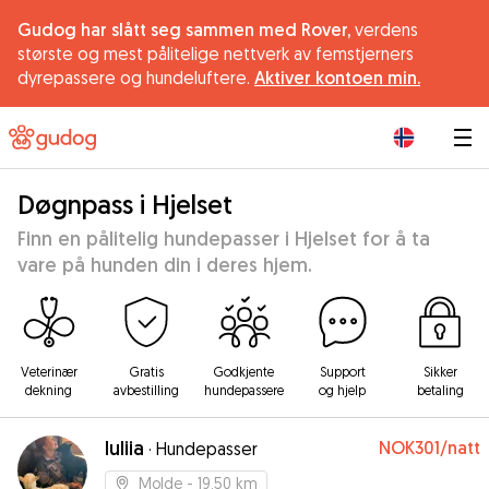
Gudog har slått seg sammen med Rover,
verdens
største og mest pålitelige nettverk av femstjerners
dyrepassere og hundeluftere.
Aktiver kontoen min.
|
Døgnpass i Hjelset
Finn en pålitelig hundepasser i Hjelset for å ta
vare på hunden din i deres hjem.
Veterinær
Gratis
Godkjente
Support
Sikker
dekning
avbestilling
hundepassere
og hjelp
betaling
Iuliia
NOK301
/natt
·
Hundepasser
Molde
- 19.50 km