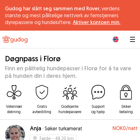
Gudog har slått seg sammen med Rover,
verdens
største og mest pålitelige nettverk av femstjerners
dyrepassere og hundeluftere.
Aktiver kontoen min.
|
Døgnpass i Florø
Finn en pålitelig hundepasser i Florø for å ta vare
på hunden din i deres hjem.
Veterinær
Gratis
Godkjente
Support
Sikker
dekning
avbestilling
hundepassere
og hjelp
betaling
Anja
NOK0
/natt
·
Søker turkamerat
Førde
- 48.20 km