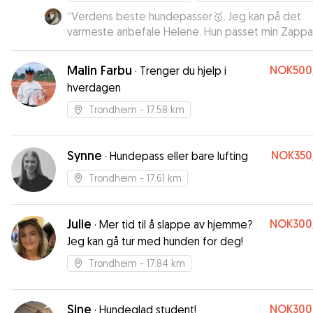
“
Verdens beste hundepasser🥇. Jeg kan på det
varmeste anbefale Helene. Hun passet min Zappa 
over en uke og både jeg og Zappa er superforn
🫶👌
”
Malin Farbu
NOK500
·
Trenger du hjelp i
hverdagen
Trondheim
- 17.58 km
Synne
NOK350
·
Hundepass eller bare lufting
Trondheim
- 17.61 km
Julie
NOK300
·
Mer tid til å slappe av hjemme?
Jeg kan gå tur med hunden for deg!
Trondheim
- 17.84 km
Sine
NOK300
·
Hundeglad student!