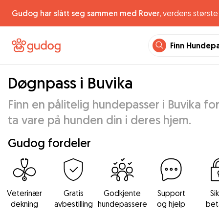
Gudog har slått seg sammen med Rover,
verdens største 
Finn Hundep
Døgnpass i Buvika
Finn en pålitelig hundepasser i Buvika for
ta vare på hunden din i deres hjem.
Gudog fordeler
Veterinær
Gratis
Godkjente
Support
Si
dekning
avbestilling
hundepassere
og hjelp
bet