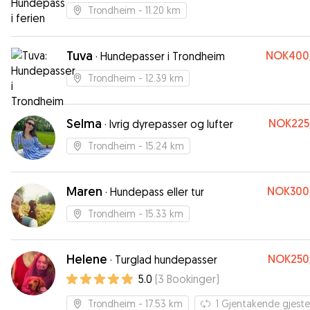
Trondheim
- 11.20 km
Tuva
NOK400
·
Hundepasser i Trondheim
Trondheim
- 12.39 km
Selma
NOK225
·
Ivrig dyrepasser og lufter
Trondheim
- 15.24 km
Maren
NOK300
·
Hundepass eller tur
Trondheim
- 15.33 km
Helene
NOK250
·
Turglad hundepasser
5.0
(
3
Bookinger
)
Trondheim
- 17.53 km
1
Gjentakende gjeste