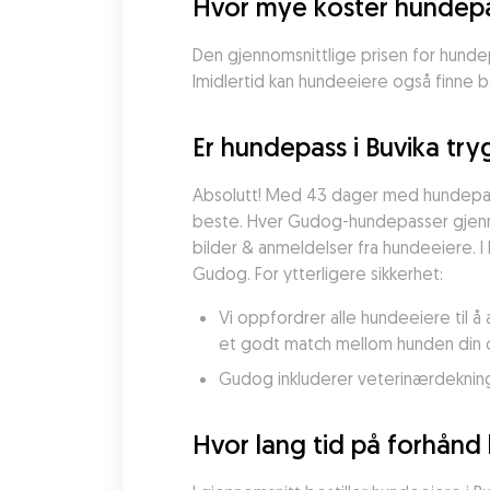
Hvor mye koster hundepas
Den gjennomsnittlige prisen for hundepas
Imidlertid kan hundeeiere også finne be
Er hundepass i Buvika try
Absolutt! Med 43 dager med hundepas
beste. Hver Gudog-hundepasser gjennomg
bilder & anmeldelser fra hundeeiere. I 
Gudog. For ytterligere sikkerhet:
Vi oppfordrer alle hundeeiere til 
et godt match mellom hunden din
Gudog inkluderer veterinærdekning
Hvor lang tid på forhånd 