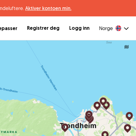
undeluftere.
Aktiver kontoen min.
Registrer deg
Logg inn
depasser
Norge