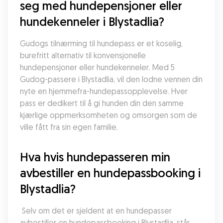
seg med hundepensjoner eller 
hundekenneler i Blystadlia?
Gudogs tilnærming til hundepass er et koselig, 
burefritt alternativ til konvensjonelle 
hundepensjoner eller hundekenneler. Med 5 
Gudog-passere i Blystadlia, vil den lodne vennen din 
nyte en hjemmefra-hundepassopplevelse. Hver 
pass er dedikert til å gi hunden din den samme 
kjærlige oppmerksomheten og omsorgen som de 
ville fått fra sin egen familie.
Hva hvis hundepasseren min 
avbestiller en hundepassbooking i 
Blystadlia?
 Selv om det er sjeldent at en hundepasser 
avbestiller en hundepassbooking i Blystadlia, står 