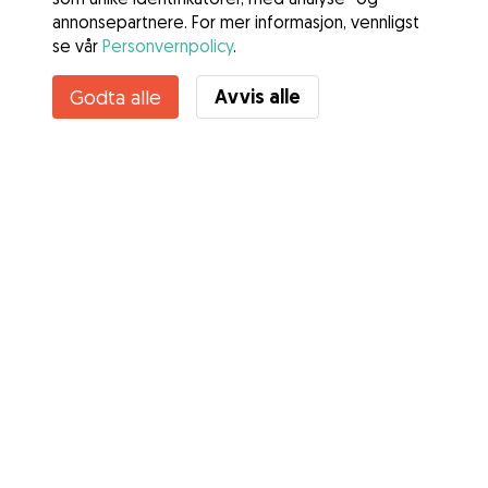
annonsepartnere. For mer informasjon, vennligst
se vår
Personvernpolicy
.
Avvis alle
Godta alle
Tjenester
Slik fungerer det
Om Gudog
Anmeldelser
Veterinærdekning
Gode råd Eiere
Tips til hundepassere