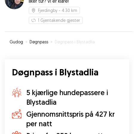
liker tur? Vi er klare!
Fjerdingby
- 4.30 km
1
Gjentakende gjester
Gudog
»
Døgnpass
»
Døgnpass i Blystadlia
Døgnpass i Blystadlia
5 kjærlige hundepassere i
Blystadlia
Gjennomsnittspris på 427 kr
per natt