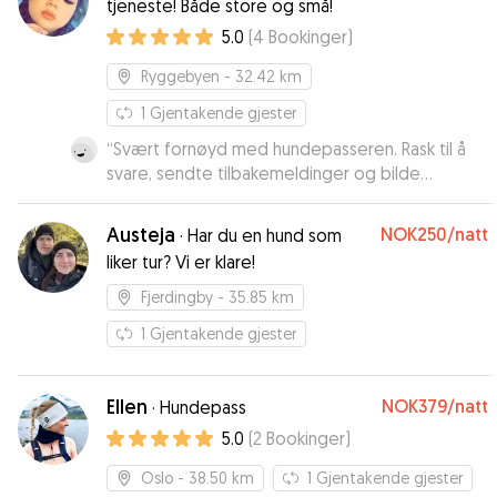
tjeneste! Både store og små!
denne hundepasseren ved en senere anledning.
5.0
(
4
Bookinger
)
Og vil klart anbefale han til andre.
”
Ryggebyen
- 32.42 km
1
Gjentakende gjester
“
Svært fornøyd med hundepasseren. Rask til å
svare, sendte tilbakemeldinger og bilde
underveis i perioden. Anbefales!
”
Austeja
NOK250
/natt
·
Har du en hund som
liker tur? Vi er klare!
Fjerdingby
- 35.85 km
1
Gjentakende gjester
Ellen
NOK379
/natt
·
Hundepass
5.0
(
2
Bookinger
)
Oslo
- 38.50 km
1
Gjentakende gjester