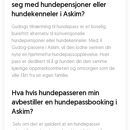
seg med hundepensjoner eller 
hundekenneler i Askim?
Gudogs tilnærming til hundepass er et koselig, 
burefritt alternativ til konvensjonelle 
hundepensjoner eller hundekenneler. Med 4 
Gudog-passere i Askim, vil den lodne vennen din 
nyte en hjemmefra-hundepassopplevelse. Hver 
pass er dedikert til å gi hunden din den samme 
kjærlige oppmerksomheten og omsorgen som de 
ville fått fra sin egen familie.
Hva hvis hundepasseren min 
avbestiller en hundepassbooking i 
Askim?
 Selv om det er sjeldent at en hundepasser 