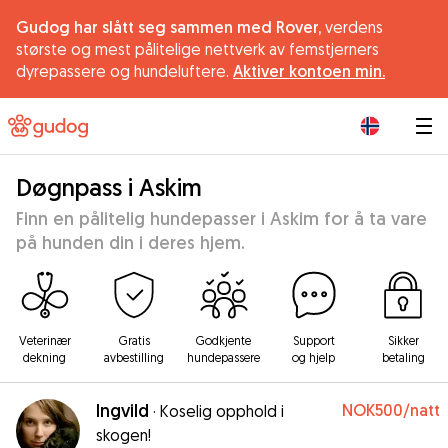
Gudog har slått seg sammen med Rover,
verdens
største og mest pålitelige nettverk av femstjerners
dyrepassere og hundeluftere.
Aktiver kontoen min.
|
Døgnpass i Askim
Finn en pålitelig hundepasser i Askim for å ta vare
på hunden din i deres hjem.
Veterinær
Gratis
Godkjente
Support
Sikker
dekning
avbestilling
hundepassere
og hjelp
betaling
Ingvild
NOK500
/natt
·
Koselig opphold i
skogen!