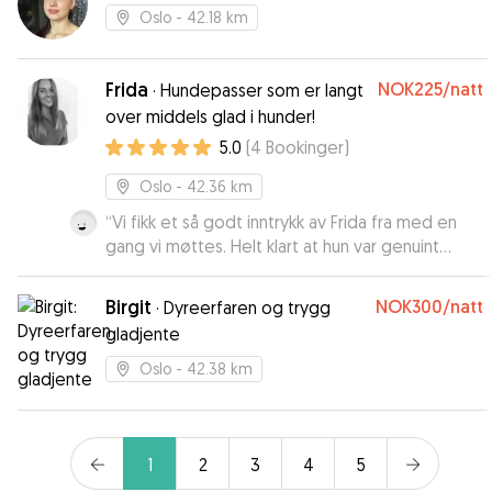
Oslo
- 42.18 km
Frida
NOK225
/natt
·
Hundepasser som er langt
over middels glad i hunder!
5.0
(
4
Bookinger
)
Oslo
- 42.36 km
“
Vi fikk et så godt inntrykk av Frida fra med en
gang vi møttes. Helt klart at hun var genuint
interessert i Lea, og glad for å tilbringe tid
sammen med henne. Vi bruker veldig gjerne
Birgit
NOK300
/natt
·
Dyreerfaren og trygg
Frida som hundepasser igjen!
”
gladjente
Oslo
- 42.38 km
1
2
3
4
5