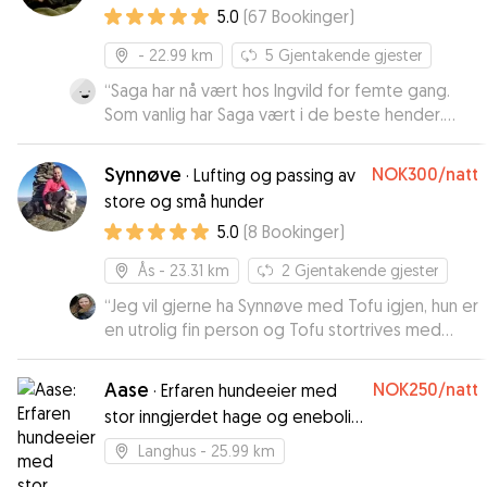
5.0
(
67
Bookinger
)
- 22.99 km
5
Gjentakende gjester
“
Saga har nå vært hos Ingvild for femte gang.
Som vanlig har Saga vært i de beste hender.
Saga er glad og fornøyd når jeg leverer henne,
og glad og fornøyd når jeg henter henne. Hatt
Synnøve
NOK300
/natt
·
Lufting og passing av
fine turer i skogen, og jeg har fått fine bilder fra
store og små hunder
oppholdet. Kan trygt anbefale Ingvild til alle som
5.0
(
8
Bookinger
)
vil ha hunden hos henne😀
”
Ås
- 23.31 km
2
Gjentakende gjester
“
Jeg vil gjerne ha Synnøve med Tofu igjen, hun er
en utrolig fin person og Tofu stortrives med
henne!
”
Aase
NOK250
/natt
·
Erfaren hundeeier med
stor inngjerdet hage og enebolig
uten hund.
Langhus
- 25.99 km