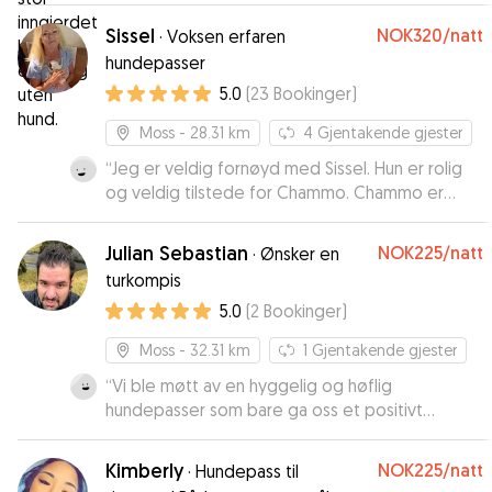
Sissel
NOK320
/natt
·
Voksen erfaren
hundepasser
5.0
(
23
Bookinger
)
Moss
- 28.31 km
4
Gjentakende gjester
“
Jeg er veldig fornøyd med Sissel. Hun er rolig
og veldig tilstede for Chammo. Chammo er
kjempeglad når vi kommer om morgenen og
det sier mye.. Jeg kan anbefale Sissel på det
Julian Sebastian
NOK225
/natt
·
Ønsker en
varmeste.
”
turkompis
5.0
(
2
Bookinger
)
Moss
- 32.31 km
1
Gjentakende gjester
“
Vi ble møtt av en hyggelig og høflig
hundepasser som bare ga oss et positivt
inntrykk. Vi sendte han to meldinger mens han
passet vår hund, og fikk greie og informative
Kimberly
NOK225
/natt
·
Hundepass til
svar. Vi kommer helt sikkert til å benytte oss av