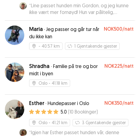
“
Line passet hunden min Gordon, og jeg kunne
ikke vært mer fornøyd! Hun var pålitelig,
omsorgsfull og hadde tydeligvis en god kjemi
med Gordon fra første stund. Jeg følte meg
Maria
NOK500
/natt
·
Jeg passer og går tur når
helt trygg på at han var i gode hender, og det
du ikke kan
var tydelig at han trivdes godt hos henne. Jeg
kan varmt anbefale Line til alle som trenger en
- 40.57 km
1
Gjentakende gjester
trygg og ansvarlig hundepasser!
”
Shradha
NOK225
/natt
·
Familie på tre og bor
midt i byen
Oslo
- 41.18 km
Esther
NOK350
/natt
·
Hundepasser i Oslo
5.0
(
10
Bookinger
)
Oslo
- 41.21 km
3
Gjentakende gjester
“
Igjen har Esther passet hunden vår, denne