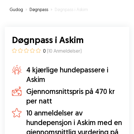
Gudog
»
Døgnpass
»
Døgnpass i Askim
Døgnpass i Askim
0
(
10
Anmeldelser
)
4 kjærlige hundepassere i
Askim
Gjennomsnittspris på 470 kr
per natt
10 anmeldelser av
hundepensjon i Askim med en
gjennomsnittlig vurdering på