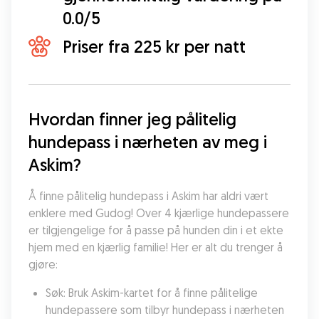
0.0/5
Priser fra 225 kr per natt
Hvordan finner jeg pålitelig 
hundepass i nærheten av meg i 
Askim?
Å finne pålitelig hundepass i Askim har aldri vært 
enklere med Gudog! Over 4 kjærlige hundepassere 
er tilgjengelige for å passe på hunden din i et ekte 
hjem med en kjærlig familie! Her er alt du trenger å 
gjøre:
Søk: Bruk Askim-kartet for å finne pålitelige 
hundepassere som tilbyr hundepass i nærheten 