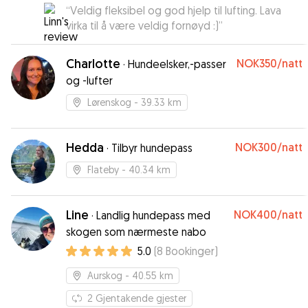
“
Veldig fleksibel og god hjelp til lufting. Lava
virka til å være veldig fornøyd :)
”
Charlotte
NOK350
/natt
·
Hundeelsker,-passer
og -lufter
Lørenskog
- 39.33 km
Hedda
NOK300
/natt
·
Tilbyr hundepass
Flateby
- 40.34 km
Line
NOK400
/natt
·
Landlig hundepass med
skogen som nærmeste nabo
5.0
(
8
Bookinger
)
Aurskog
- 40.55 km
2
Gjentakende gjester