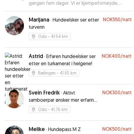
gangen fem dager. Vi er kjempefornøyde,
Esther er superflink med hunden - vi er helt
trygge på at den har det godt mens vi er på tur.
Marijana
NOK550
/natt
·
Hundeelsker ser etter
Anbefaler Esther som Hundepasser på det
turvenn
sterkeste 😀
”
Oslo
- 41.54 km
Astrid
NOK400
/natt
·
Erfaren hundeelsker ser
etter en turkamerat i helgene!
Rælingen
- 41.65 km
Svein Fredrik
NOK300
/natt
·
Aktivt
samboerpar ønsker mer erfaring
med hund!
Oslo
- 41.76 km
Melike
NOK500
/natt
·
Hundepass M Z