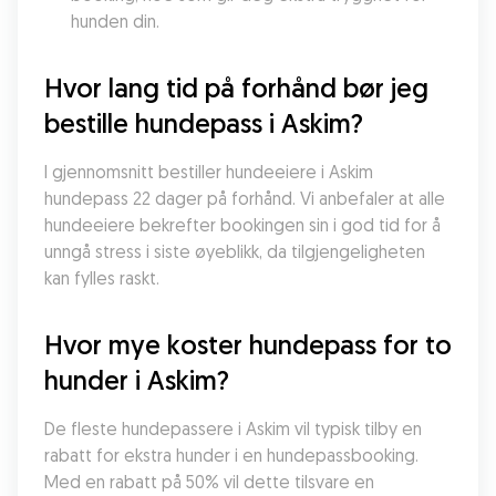
hunden din.
Hvor lang tid på forhånd bør jeg 
bestille hundepass i Askim?
I gjennomsnitt bestiller hundeeiere i Askim 
hundepass 22 dager på forhånd. Vi anbefaler at alle 
hundeeiere bekrefter bookingen sin i god tid for å 
unngå stress i siste øyeblikk, da tilgjengeligheten 
kan fylles raskt.
Hvor mye koster hundepass for to 
hunder i Askim?
De fleste hundepassere i Askim vil typisk tilby en 
rabatt for ekstra hunder i en hundepassbooking. 
Med en rabatt på 50% vil dette tilsvare en 