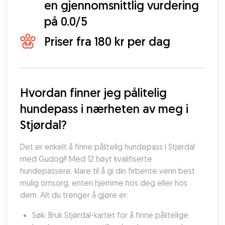
en gjennomsnittlig vurdering
på 0.0/5
Priser fra 180 kr per dag
Hvordan finner jeg pålitelig 
hundepass i nærheten av meg i 
Stjørdal?
Det er enkelt å finne pålitelig hundepass i Stjørdal 
med Gudog!! Med 12 høyt kvalifiserte 
hundepassere, klare til å gi din firbente venn best 
mulig omsorg, enten hjemme hos deg eller hos 
dem. Alt du trenger å gjøre er:
Søk: Bruk Stjørdal-kartet for å finne pålitelige 