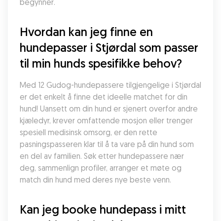
begynner.
Hvordan kan jeg finne en 
hundepasser i Stjørdal som passer 
til min hunds spesifikke behov?
Med 12 Gudog-hundepassere tilgjengelige i Stjørdal 
er det enkelt å finne det ideelle matchet for din 
hund! Uansett om din hund er sjenert overfor andre 
kjæledyr, krever omfattende mosjon eller trenger 
spesiell medisinsk omsorg, er den rette 
pasningspasseren klar til å ta vare på din hund som 
en del av familien. Søk etter hundepassere nær 
deg, sammenlign profiler, arranger et møte og 
match din hund med deres nye beste venn.
Kan jeg booke hundepass i mitt 