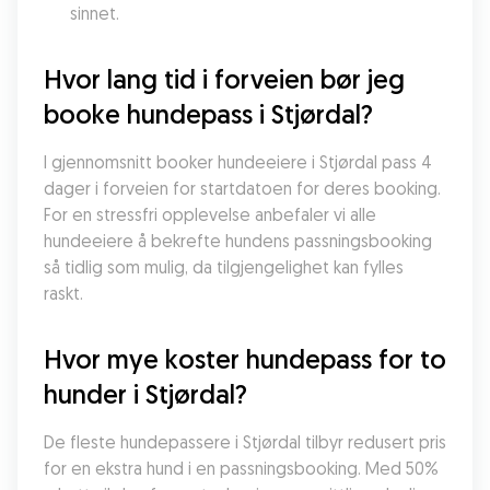
sinnet.
Hvor lang tid i forveien bør jeg 
booke hundepass i Stjørdal?
I gjennomsnitt booker hundeeiere i Stjørdal pass 4 
dager i forveien for startdatoen for deres booking. 
For en stressfri opplevelse anbefaler vi alle 
hundeeiere å bekrefte hundens passningsbooking 
så tidlig som mulig, da tilgjengelighet kan fylles 
raskt.
Hvor mye koster hundepass for to 
hunder i Stjørdal?
De fleste hundepassere i Stjørdal tilbyr redusert pris 
for en ekstra hund i en passningsbooking. Med 50% 