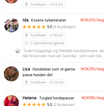
kontakt☺️
Trondheim
- 21.04 km
Ida
NOK200
/dag
·
Kosete turkamerater
5.0
(
4
Bookinger
)
Trondheim
- 21.45 km
2
Gjentakende gjester
“
Svært hyggelige og fleksible hundepassere, de
fikk fin kontakt med vår Geordie - som raskt fant
roen hos dem
”
Liza
NOK250
/dag
·
Hundelsker som vil gierne
passe hunden din!
Trondheim
- 23.20 km
Helene
NOK180
/dag
·
Turglad hundepasser
5.0
(
3
Bookinger
)