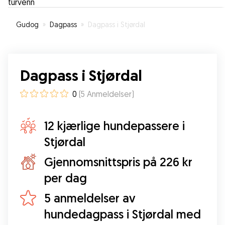
Gudog
»
Dagpass
»
Dagpass i Stjørdal
Dagpass i Stjørdal
0
(
5
Anmeldelser
)
12 kjærlige hundepassere i
Stjørdal
Gjennomsnittspris på 226 kr
per dag
5 anmeldelser av
hundedagpass i Stjørdal med