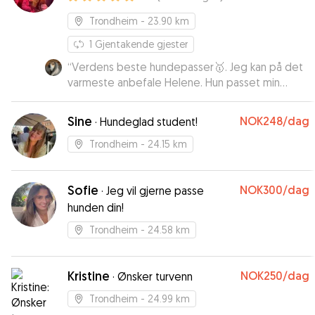
Trondheim
- 23.90 km
1
Gjentakende gjester
“
Verdens beste hundepasser🥇. Jeg kan på det
varmeste anbefale Helene. Hun passet min
Zappa i over en uke og både jeg og Zappa er
superfornøyde. 🫶👌
”
Sine
NOK248
/dag
·
Hundeglad student!
Trondheim
- 24.15 km
Sofie
NOK300
/dag
·
Jeg vil gjerne passe
hunden din!
Trondheim
- 24.58 km
Kristine
NOK250
/dag
·
Ønsker turvenn
Trondheim
- 24.99 km