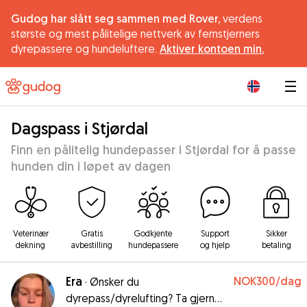
Gudog har slått seg sammen med Rover,
verdens
største og mest pålitelige nettverk av femstjerners
dyrepassere og hundeluftere.
Aktiver kontoen min.
|
Dagspass i Stjørdal
Finn en pålitelig hundepasser i Stjørdal for å passe
hunden din i løpet av dagen
Veterinær
Gratis
Godkjente
Support
Sikker
dekning
avbestilling
hundepassere
og hjelp
betaling
Era
NOK300
/dag
·
Ønsker du
dyrepass/dyrelufting? Ta gjerne