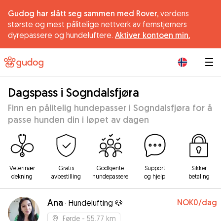
Gudog har slått seg sammen med Rover,
verdens
største og mest pålitelige nettverk av femstjerners
dyrepassere og hundeluftere.
Aktiver kontoen min.
|
Dagspass i Sogndalsfjøra
Finn en pålitelig hundepasser i Sogndalsfjøra for å
passe hunden din i løpet av dagen
Veterinær
Gratis
Godkjente
Support
Sikker
dekning
avbestilling
hundepassere
og hjelp
betaling
Ana
NOK0
/dag
·
Hundelufting 🐶
Førde
- 55.77 km