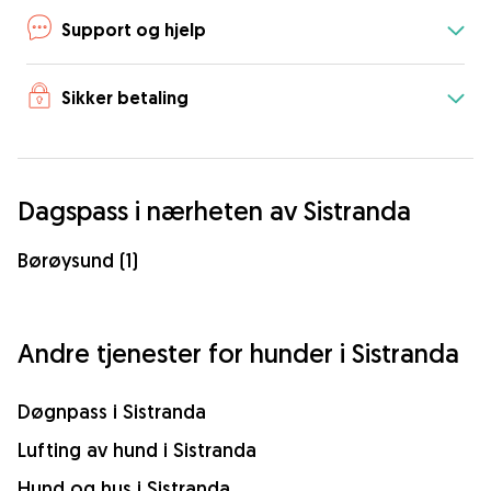
Support og hjelp
Sikker betaling
Dagspass i nærheten av Sistranda
Børøysund (1)
Andre tjenester for hunder i Sistranda
Døgnpass i Sistranda
Lufting av hund i Sistranda
Hund og hus i Sistranda