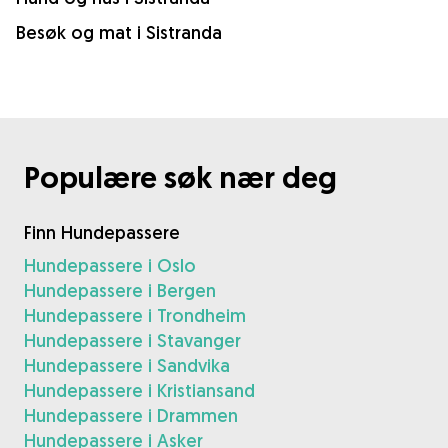
Besøk og mat i Sistranda
Populære søk nær deg
Finn Hundepassere
Hundepassere i Oslo
Hundepassere i Bergen
Hundepassere i Trondheim
Hundepassere i Stavanger
Hundepassere i Sandvika
Hundepassere i Kristiansand
Hundepassere i Drammen
Hundepassere i Asker