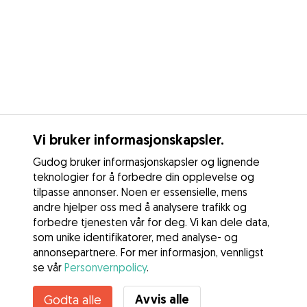
Vi bruker informasjonskapsler.
Gudog bruker informasjonskapsler og lignende
teknologier for å forbedre din opplevelse og
tilpasse annonser. Noen er essensielle, mens
andre hjelper oss med å analysere trafikk og
forbedre tjenesten vår for deg. Vi kan dele data,
som unike identifikatorer, med analyse- og
annonsepartnere. For mer informasjon, vennligst
se vår
Personvernpolicy
.
Avvis alle
Godta alle