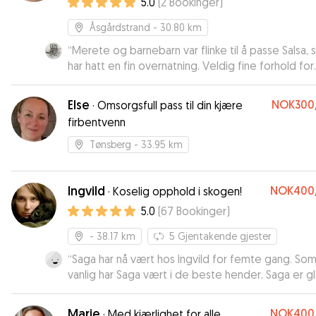
5.0
(
2
Bookinger
)
Åsgårdstrand
- 30.80 km
“
Merete og barnebarn var flinke til å passe Salsa,
har hatt en fin overnatning. Veldig fine forhold for
hunde hos Merete :) Kan anbefales
”
Else
NOK300
·
Omsorgsfull pass til din kjære
firbentvenn
Tønsberg
- 33.95 km
Ingvild
NOK400
·
Koselig opphold i skogen!
5.0
(
67
Bookinger
)
- 38.17 km
5
Gjentakende gjester
“
Saga har nå vært hos Ingvild for femte gang. So
vanlig har Saga vært i de beste hender. Saga er g
og fornøyd når jeg leverer henne, og glad og fo
når jeg henter henne. Hatt fine turer i skogen, og 
Marie
NOK400
·
Med kjærlighet for alle