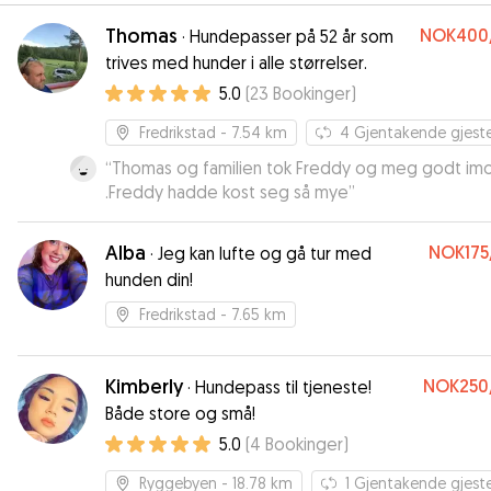
Thomas
NOK400
·
Hundepasser på 52 år som
trives med hunder i alle størrelser.
5.0
(
23
Bookinger
)
Fredrikstad
- 7.54 km
4
Gjentakende gjest
“
Thomas og familien tok Freddy og meg godt im
.Freddy hadde kost seg så mye
”
Alba
NOK175
·
Jeg kan lufte og gå tur med
hunden din!
Fredrikstad
- 7.65 km
Kimberly
NOK250
·
Hundepass til tjeneste!
Både store og små!
5.0
(
4
Bookinger
)
Ryggebyen
- 18.78 km
1
Gjentakende gjest