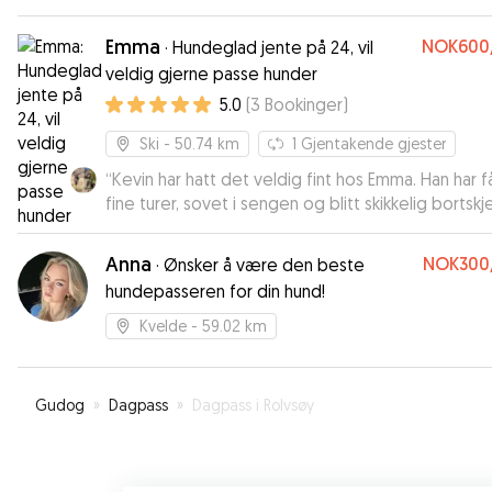
Emma
NOK600
·
Hundeglad jente på 24, vil
veldig gjerne passe hunder
5.0
(
3
Bookinger
)
Ski
- 50.74 km
1
Gjentakende gjester
“
Kevin har hatt det veldig fint hos Emma. Han har f
fine turer, sovet i sengen og blitt skikkelig bortsk
🐶
”
Anna
NOK300
·
Ønsker å være den beste
hundepasseren for din hund!
Kvelde
- 59.02 km
Gudog
»
Dagpass
»
Dagpass i Rolvsøy