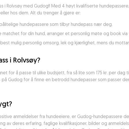
ss i Rolvsøy med Gudog!! Med 4 høyt kvalifiserte hundepassere, kl
ler hos dem. Alt du trenger å gjøre er:
ne pålitelige hundepassere som tilbyr hundepass nær deg.
e matchet for din hund, arranger et personlig møte og book vi
 best mulig personlig omsorg, lek og kjærlighet, mens du mott
ss i Rolvsøy?
t for å passe til ulike budsjett, fra så lite som 175 kr. per dag ti
4 på Gudog for å finne en betrodd hundepasser som passer dere
ygt?
ositive anmeldelser fra hundeeiere, er Gudog-hundepassere de 
av deres erfaring, faglige kvalifikasjoner, bilder og anmeldelser