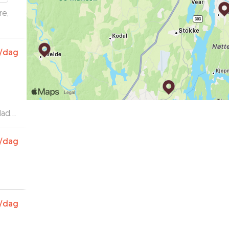
re,
/dag
lad
g kan
/dag
/dag