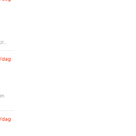
ale
p!
v
/dag
g på
g!
en
/dag