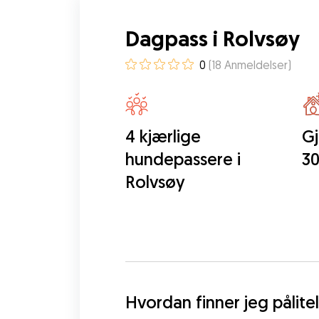
Dagpass i Rolvsøy
0
(
18
Anmeldelser
)
4 kjærlige
Gj
hundepassere i
30
Rolvsøy
Hvordan finner jeg pålit