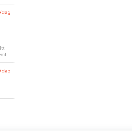
/dag
ått
jemt
/dag