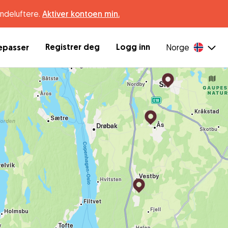
undeluftere.
Aktiver kontoen min.
Registrer deg
Logg inn
depasser
Norge