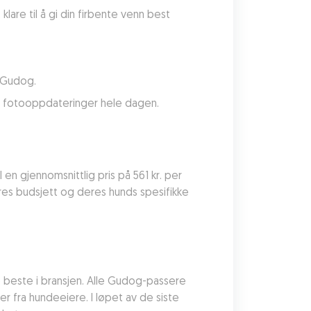
are til å gi din firbente venn best 
a Gudog.
ar fotooppdateringer hele dagen.
l en gjennomsnittlig pris på 561 kr. per 
s budsjett og deres hunds spesifikke 
beste i bransjen. Alle Gudog-passere 
 fra hundeeiere. I løpet av de siste 