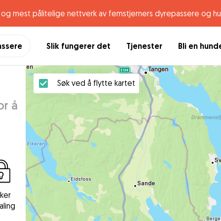
og mest pålitelige nettverk av femstjerners dyrepassere og h
assere
Slik fungerer det
Tjenester
Bli en hun
Søk ved å flytte kartet
or å
kker
aling