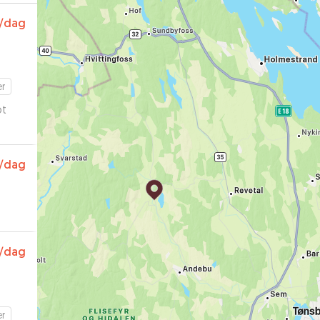
/dag
er
ot
/dag
/dag
er