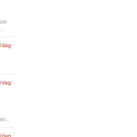
 som
/dag
/dag
m
lad
rnøyd
jeg
/dag