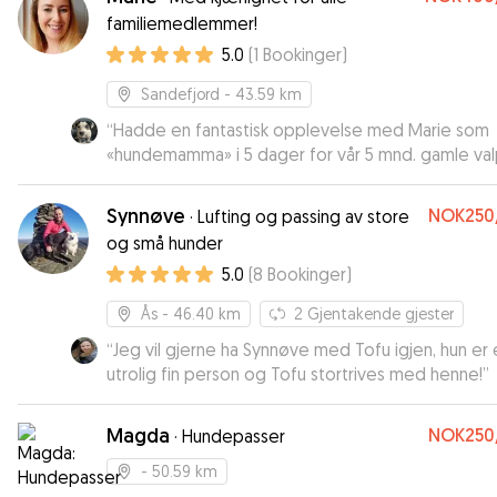
har fått fine bilder fra oppholdet. Kan trygt anbef
familiemedlemmer!
Ingvild til alle som vil ha hunden hos henne😀
”
5.0
(
1
Bookinger
)
Sandefjord
- 43.59 km
“
Hadde en fantastisk opplevelse med Marie som
«hundemamma» i 5 dager for vår 5 mnd. gamle val
Fiona kunne ikke hatt det bedre! Vi er ekstremt
fornøyd og fikk hele tiden oppdateringer i form a
Synnøve
NOK250
·
Lufting og passing av store
meldinger og bilder! Det gjorde meg veldig tryg
og små hunder
at valpen min hadde det bra mens vi var nødt til å
5.0
(
8
Bookinger
)
være borte litt! Fiona var med på tur, lek og badin
Kan anbefale Marie på det sterkeste!
”
Ås
- 46.40 km
2
Gjentakende gjester
“
Jeg vil gjerne ha Synnøve med Tofu igjen, hun er 
utrolig fin person og Tofu stortrives med henne!
”
Magda
NOK250
·
Hundepasser
- 50.59 km