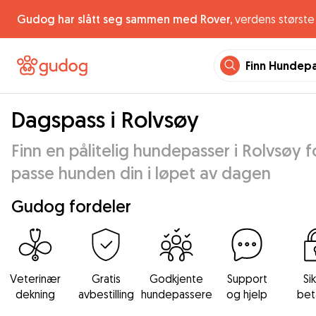
Gudog har slått seg sammen med Rover,
verdens største 
Finn Hundep
Dagspass i Rolvsøy
Finn en pålitelig hundepasser i Rolvsøy f
passe hunden din i løpet av dagen
Gudog fordeler
Veterinær
Gratis
Godkjente
Support
Si
dekning
avbestilling
hundepassere
og hjelp
bet