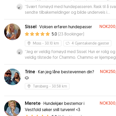
“
Svært fornøyd med hundepasseren. Rask til å sva
sendte tilbakemeldinger og bilde underveis i
perioden. Anbefales!
”
Sissel
NOK200
·
Voksen erfaren hundepasser
5.0
(
23
Bookinger
)
Moss
- 30.10 km
4
Gjentakende gjester
“
Jeg er veldig fornøyd med Sissel. Hun er rolig og
veldig tilstede for Chammo. Chammo er kjempeg
når vi kommer om morgenen og det sier mye.. Je
anbefale Sissel på det varmeste.
”
Trine
NOK250
·
Kan jeg låne bestevennen din?
🐶
Tønsberg
- 30.58 km
Merete
NOK300
·
Hundekjær bestemor i
Vestfold søker snill turvenn! <3