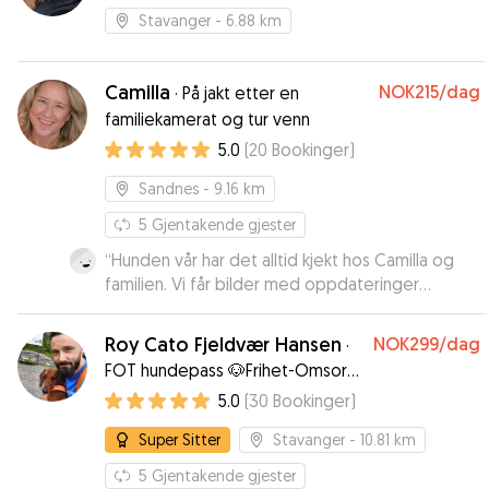
Stavanger
- 6.88 km
Camilla
NOK215
/dag
·
På jakt etter en
familiekamerat og tur venn
5.0
(
20
Bookinger
)
Sandnes
- 9.16 km
5
Gjentakende gjester
“
Hunden vår har det alltid kjekt hos Camilla og
familien. Vi får bilder med oppdateringer
underveis og føler oss alltid trygge på at
hunden er i gode hender! Det er tydelig at
Roy Cato Fjeldvær Hansen
NOK299
/dag
·
Camilla har et stort dyrehjerte, og barna er også
FOT hundepass 🐶Frihet-Omsorg-
vant med hund.
”
Trygghet🐶
5.0
(
30
Bookinger
)
Super Sitter
Stavanger
- 10.81 km
5
Gjentakende gjester