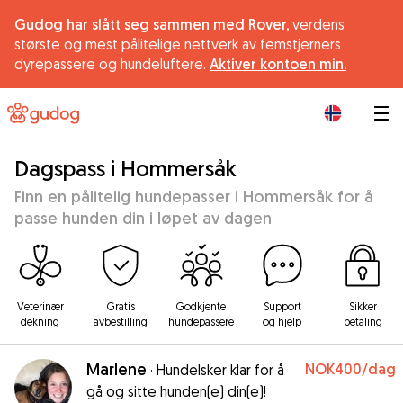
Gudog har slått seg sammen med Rover,
verdens
største og mest pålitelige nettverk av femstjerners
dyrepassere og hundeluftere.
Aktiver kontoen min.
|
Dagspass i Hommersåk
Finn en pålitelig hundepasser i Hommersåk for å
passe hunden din i løpet av dagen
Veterinær
Gratis
Godkjente
Support
Sikker
dekning
avbestilling
hundepassere
og hjelp
betaling
Marlene
NOK400
/dag
·
Hundelsker klar for å
gå og sitte hunden(e) din(e)!