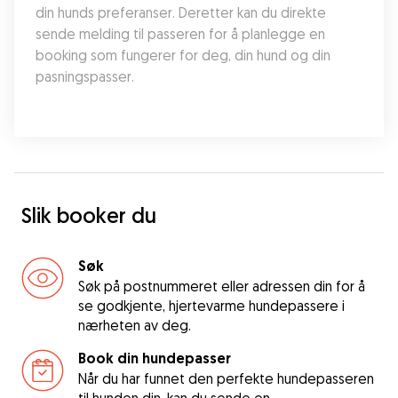
din hunds preferanser. Deretter kan du direkte 
sende melding til passeren for å planlegge en 
booking som fungerer for deg, din hund og din 
pasningspasser.
Slik booker du
Søk
Søk på postnummeret eller adressen din for å
se godkjente, hjertevarme hundepassere i
nærheten av deg.
Book din hundepasser
Når du har funnet den perfekte hundepasseren