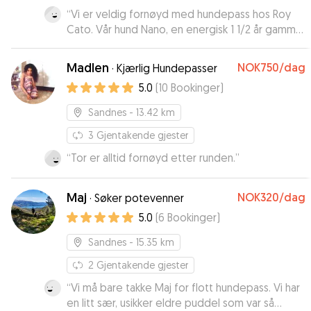
“
Vi er veldig fornøyd med hundepass hos Roy
Cato. Vår hund Nano, en energisk 1 1/2 år gammel
setter, ble passet en langhelg. Vi fikk
oppdateringer om at Nano fikk gode turer både
Madlen
NOK750
/dag
·
Kjærlig Hundepasser
i fjell og nærmiljø, svømmetur i varmen og ellers
5.0
(
10
Bookinger
)
mye kos. Nano kommer gjerne på besøk igjen!
😊
”
Sandnes
- 13.42 km
3
Gjentakende gjester
“
Tor er alltid fornøyd etter runden.
”
Maj
NOK320
/dag
·
Søker potevenner
5.0
(
6
Bookinger
)
Sandnes
- 15.35 km
2
Gjentakende gjester
“
Vi må bare takke Maj for flott hundepass. Vi har
en litt sær, usikker eldre puddel som var så