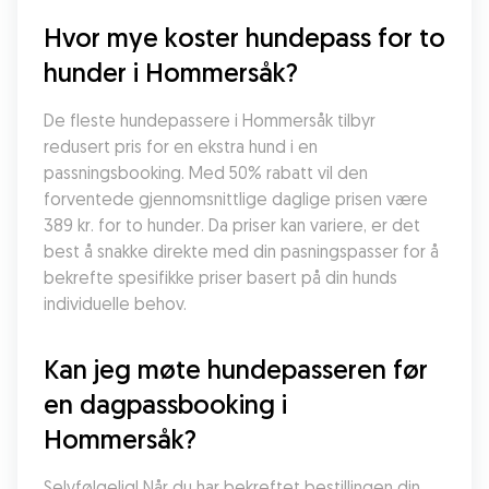
Hvor mye koster hundepass for to 
hunder i Hommersåk?
De fleste hundepassere i Hommersåk tilbyr 
redusert pris for en ekstra hund i en 
passningsbooking. Med 50% rabatt vil den 
forventede gjennomsnittlige daglige prisen være 
389 kr. for to hunder. Da priser kan variere, er det 
best å snakke direkte med din pasningspasser for å 
bekrefte spesifikke priser basert på din hunds 
individuelle behov.
Kan jeg møte hundepasseren før 
en dagpassbooking i 
Hommersåk?
Selvfølgelig! Når du har bekreftet bestillingen din 