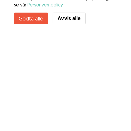
se vår
Personvernpolicy
.
Avvis alle
Godta alle
Tjenester
Slik fungerer det
Om Gudog
Anmeldelser
Veterinærdekning
Gode råd Eiere
Tips til hundepassere
Bli hundepasser