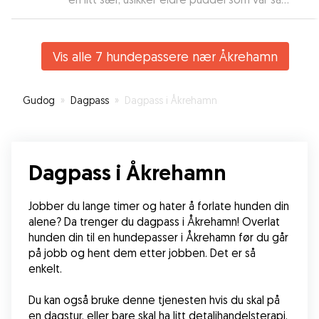
heldig å komme til henne. Føltes trygt for oss,
hun sendte oss masse bilder fra turer, og
hjemme på sofaen. Hun fortalte hvordan det
Vis alle 7 hundepassere nær Åkrehamn
stod til hele veien. For en rolig behagelig dame,
hun har virkelig hundetekke. Timmie er kjent for å
være litt av en enmannshund. Hun var helt
Gudog
»
Dagpass
»
Dagpass i Åkrehamn
perfekt for ham, lot han få den tiden han trengte
for å bli trygg. Vi kan virkelig anbefale å levere
hunden til henne. Kommer gjerne tilbake.
”
Dagpass i Åkrehamn
Jobber du lange timer og hater å forlate hunden din 
alene? Da trenger du dagpass i Åkrehamn! Overlat 
hunden din til en hundepasser i Åkrehamn før du går 
på jobb og hent dem etter jobben. Det er så 
enkelt.
Du kan også bruke denne tjenesten hvis du skal på 
en dagstur, eller bare skal ha litt detaljhandelsterapi. 