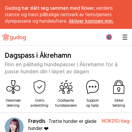
Gudog har slått seg sammen med Rover,
verdens
største og mest pålitelige nettverk av femstjerners
dyrepassere og hundeluftere.
Aktiver kontoen min.
|
Dagspass i Åkrehamn
Finn en pålitelig hundepasser i Åkrehamn for å
passe hunden din i løpet av dagen
Veterinær
Gratis
Godkjente
Support
Sikker
dekning
avbestilling
hundepassere
og hjelp
betaling
Frøydis
NOK210
/dag
·
Trøtte hunder er glade
hunder ❤️