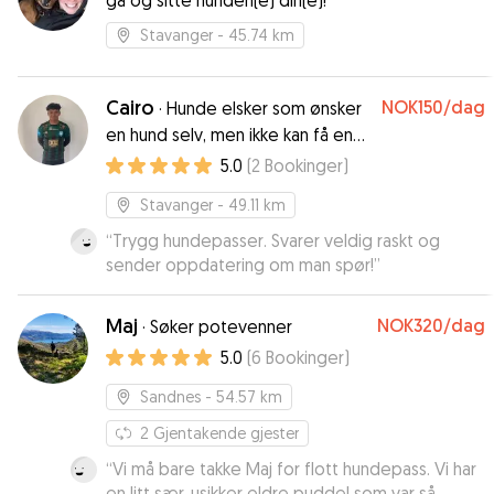
gå og sitte hunden(e) din(e)!
mye kos. Nano kommer gjerne på besøk igjen!
😊
”
Stavanger
- 45.74 km
Cairo
NOK150
/dag
·
Hunde elsker som ønsker
en hund selv, men ikke kan få en
enda
5.0
(
2
Bookinger
)
Stavanger
- 49.11 km
“
Trygg hundepasser. Svarer veldig raskt og
sender oppdatering om man spør!
”
Maj
NOK320
/dag
·
Søker potevenner
5.0
(
6
Bookinger
)
Sandnes
- 54.57 km
2
Gjentakende gjester
“
Vi må bare takke Maj for flott hundepass. Vi har
en litt sær, usikker eldre puddel som var så