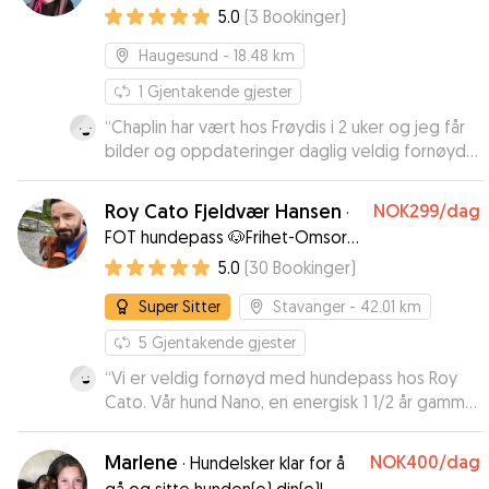
5.0
(
3
Bookinger
)
Haugesund
- 18.48 km
1
Gjentakende gjester
“
Chaplin har vært hos Frøydis i 2 uker og jeg får
bilder og oppdateringer daglig veldig fornøyd
og Chaplin triver hos henne 👍🙂
”
Roy Cato Fjeldvær Hansen
NOK299
/dag
·
FOT hundepass 🐶Frihet-Omsorg-
Trygghet🐶
5.0
(
30
Bookinger
)
Super Sitter
Stavanger
- 42.01 km
5
Gjentakende gjester
“
Vi er veldig fornøyd med hundepass hos Roy
Cato. Vår hund Nano, en energisk 1 1/2 år gammel
setter, ble passet en langhelg. Vi fikk
oppdateringer om at Nano fikk gode turer både
Marlene
NOK400
/dag
·
Hundelsker klar for å
i fjell og nærmiljø, svømmetur i varmen og ellers